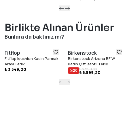
Birlikte Alınan Ürünler
Bunlara da baktınız mı?
Fitflop
Birkenstock
Fitflop Iqushion Kadın Parmak
Birkenstock Arizona BF W
Arası Terlik
Kadın Çift Bantlı Terlik
₺ 3.549,00
₺ 6.999,00
%
20
₺ 5.599,20