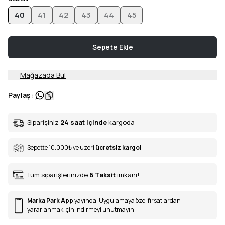
40
41
42
43
44
45
Sepete Ekle
Mağazada Bul
Paylaş
:
Siparişiniz
24 saat içinde
kargoda
Sepette 10.000
₺
ve üzeri
ücretsiz kargo!
Tüm siparişlerinizde
6
Taksit
imkanı!
Marka Park App
yayında. Uygulamaya özel fırsatlardan
yararlanmak için indirmeyi unutmayın