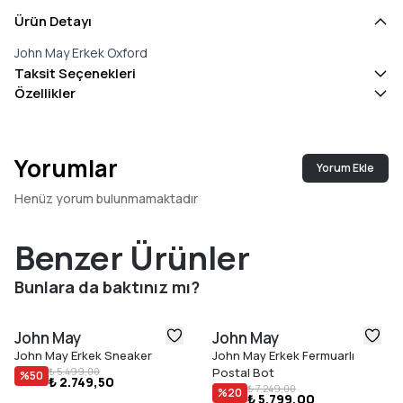
Ürün Detayı
John May Erkek Oxford
Taksit Seçenekleri
Özellikler
Yorumlar
Yorum Ekle
Henüz yorum bulunmamaktadır
Benzer Ürünler
Bunlara da baktınız mı?
John May
John May
John May Erkek Sneaker
John May Erkek Fermuarlı
₺ 5.499,00
Postal Bot
%
50
₺ 2.749,50
₺ 7.249,00
%
20
₺ 5.799,00