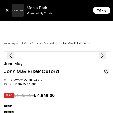
Sepette 10.000 ₺ ve üzeri Ücretsiz Kargo!
Marka Park
Yükle
Powered By Yuddy
Ana Sayfa
ERKEK
Erkek Ayakkabı
John May Erkek Oxford
John May
John May Erkek Oxford
SKU
:
2JMYM2025078_WAK_40
BARKOD
:
1907655175000
₺ 6.065,00
₺ 4.849,00
%
20
RENK
BEDEN