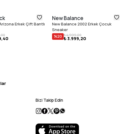
ck
New Balance
N
rizona Erkek Çift Bantlı
New Balance 2002 Erkek Çocuk
Ne
Sneaker
Sn
₺ 
,00
₺ 4.999,00
%
20
9,40
₺ 3.999,20
lar
Bizi Takip Edin