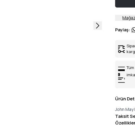
Mağaz
Paylaş
:
Sipa
kar
Tüm 
imka
Ürün Det
John May 
Taksit S
Özellikle