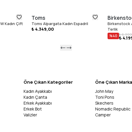
Toms
Birkensto
W Kadın Çift
Toms Alpargata Kadın Espadril
Birkenstock A
₺ 4.349,00
Terlik
₺ 6.999
%
40
₺ 4.19
Öne Çıkan Kategoriler
Öne Çıkan Marka
Kadın Ayakkabı
John May
Kadın Çanta
Toni Pons
Erkek Ayakkabı
Skechers
Erkek Bot
Nomadic Republic
Valizler
Camper