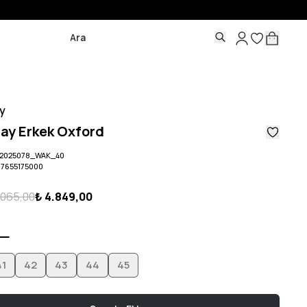
y
ay Erkek Oxford
2025078_WAK_40
07655175000
.065,00
₺ 4.849,00
41
42
43
44
45