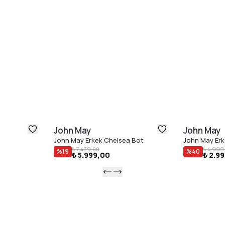
John May
John May
John May Erkek Chelsea Bot
John May Erk
₺ 7.439,00
₺ 4.999
%
19
%
40
₺ 5.999,00
₺ 2.9