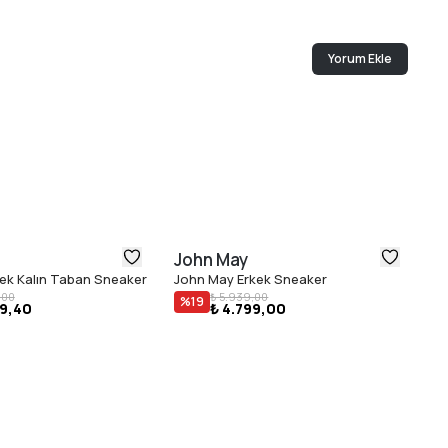
Yorum Ekle
John May
J
ek Kalın Taban Sneaker
John May Erkek Sneaker
Jo
,00
₺ 5.939,00
%
19
99,40
₺ 4.799,00