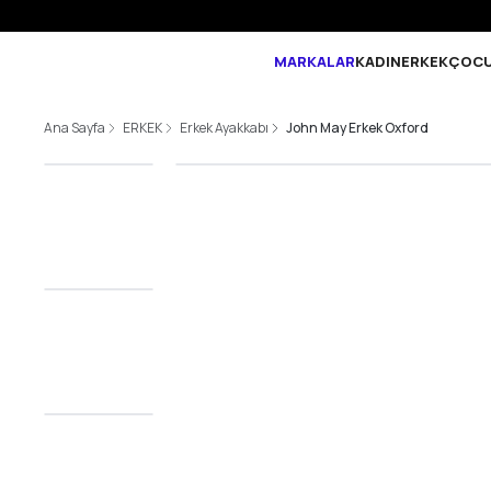
MARKALAR
KADIN
ERKEK
ÇOC
Ana Sayfa
ERKEK
Erkek Ayakkabı
John May Erkek Oxford