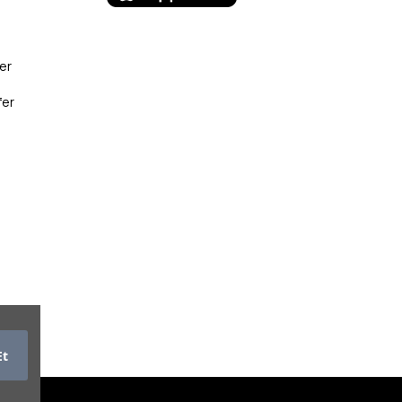
er
fer
Et