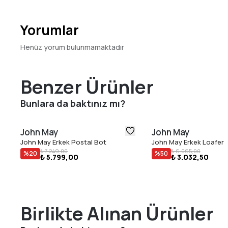
Yorumlar
Henüz yorum bulunmamaktadır
Benzer Ürünler
Bunlara da baktınız mı?
John May
John May
John May Erkek Postal Bot
John May Erkek Loafer
₺ 7.249,00
₺ 6.065,00
%
20
%
50
₺ 5.799,00
₺ 3.032,50
Birlikte Alınan Ürünler