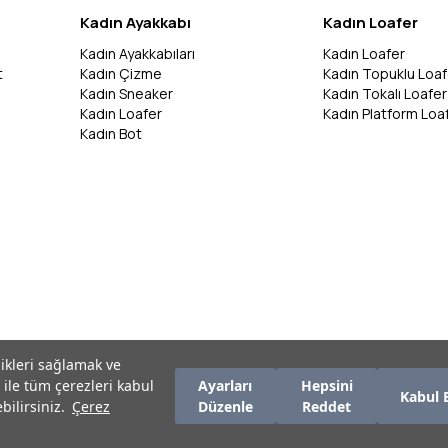
Kadın Ayakkabı
Kadın Loafer
Kadın Ayakkabıları
Kadın Loafer
t
Kadın Çizme
Kadın Topuklu Loaf
Kadın Sneaker
Kadın Tokalı Loafer
Kadın Loafer
Kadın Platform Loa
Kadın Bot
likleri sağlamak ve
 ile tüm çerezleri kabul
Ayarları
Hepsini
Kabul 
bilirsiniz.
Çerez
Düzenle
Reddet
zırlanmıştır