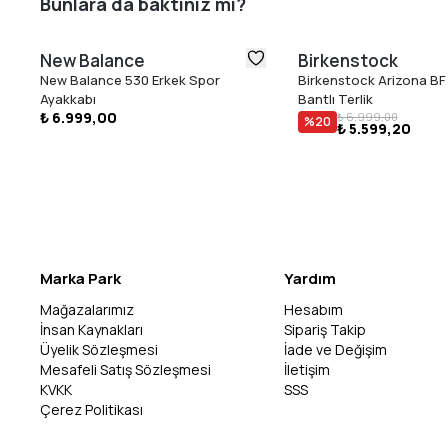
Bunlara da baktınız mı?
New Balance
Birkenstock
New Balance 530 Erkek Spor
Birkenstock Arizona BF 
Ayakkabı
Bantlı Terlik
₺ 6.999,00
₺ 6.999,00
%
20
₺ 5.599,20
Marka Park
Yardım
Mağazalarımız
Hesabım
İnsan Kaynakları
Sipariş Takip
Üyelik Sözleşmesi
İade ve Değişim
Mesafeli Satış Sözleşmesi
İletişim
KVKK
SSS
Çerez Politikası