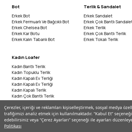
Bot
Terlik & Sandalet
Erkek Bot
Erkek Sandalet
Erkek Fermuarlı Ve Bağcıklı Bot
Erkek Çok Bantlı Sandale
Erkek Chelsea Bot
Erkek Terlik
Erkek Kar Botu
Erkek Çok Bantlı Terlik
Erkek Kalın Tabanlı Bot
Erkek Tokalı Terlik
Kadın Loafer
Kadın Bantlı Terlik
Kadın Topuklu Terlik
Kadın Kapalı Ev Terliği
Kadın Kapalı Ev Terliği
Kadın Kapalı Terlik
Kadın Çok Bantlı Terlik
Kadın Bantlı Terlik
Çerezler, içeriği ve reklamları kişiselleştirmek, sosyal medya özel
Kadın Çok Bantlı Terlik
trafiğimizi analiz etmek için kullanılmaktadır. “Kabul Et” seçeneği
Kadın Parmak Arası Terlik
edebilirsiniz veya “Çerez Ayarları” seçeneği ile ayarları düzenleye
Politikası
©2026 Marka Park - Tüm Hakları Saklıdır | ikas E-Ticaret Altyapısı ile Ha