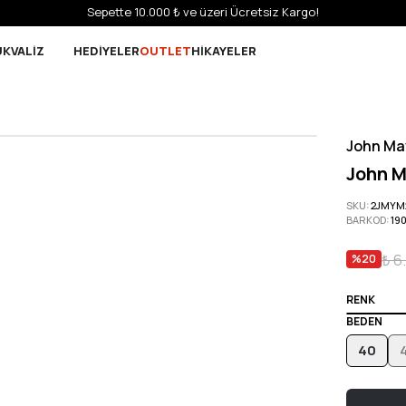
Sepette 10.000 ₺ ve üzeri Ücretsiz Kargo!
UK
VALİZ
HEDİYELER
OUTLET
HİKAYELER
John Ma
John M
SKU
:
2JMYM
BARKOD
:
19
₺ 6
%
20
RENK
BEDEN
40