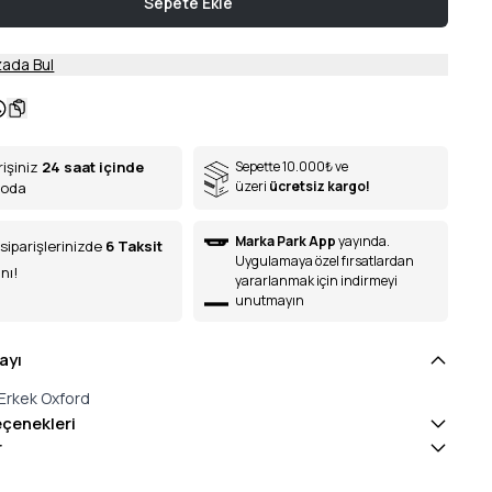
Sepete Ekle
ada Bul
rişiniz
24 saat içinde
Sepette 10.000
₺
ve
üzeri
ücretsiz kargo!
goda
Marka Park App
yayında.
siparişlerinizde
6
Taksit
Uygulamaya özel fırsatlardan
nı!
yararlanmak için indirmeyi
unutmayın
ayı
Erkek Oxford
eçenekleri
r