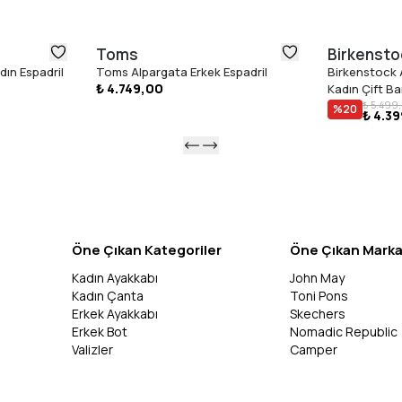
Toms
Birkensto
ın Espadril
Toms Alpargata Erkek Espadril
Birkenstock 
₺ 4.749,00
Kadın Çift Ban
₺ 5.499
%
20
₺ 4.3
Öne Çıkan Kategoriler
Öne Çıkan Marka
Kadın Ayakkabı
John May
Kadın Çanta
Toni Pons
Erkek Ayakkabı
Skechers
Erkek Bot
Nomadic Republic
Valizler
Camper