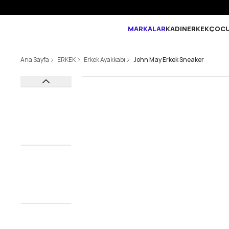
MARKALAR
KADIN
ERKEK
ÇOC
Ana Sayfa
ERKEK
Erkek Ayakkabı
John May Erkek Sneaker