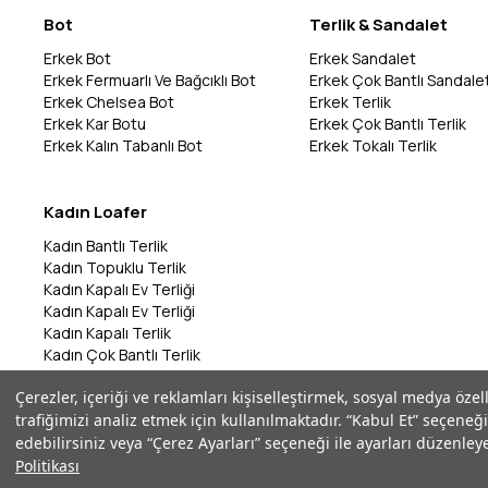
Bot
Terlik & Sandalet
Erkek Bot
Erkek Sandalet
Erkek Fermuarlı Ve Bağcıklı Bot
Erkek Çok Bantlı Sandale
Erkek Chelsea Bot
Erkek Terlik
Erkek Kar Botu
Erkek Çok Bantlı Terlik
Erkek Kalın Tabanlı Bot
Erkek Tokalı Terlik
Kadın Loafer
Kadın Bantlı Terlik
Kadın Topuklu Terlik
Kadın Kapalı Ev Terliği
Kadın Kapalı Ev Terliği
Kadın Kapalı Terlik
Kadın Çok Bantlı Terlik
Kadın Bantlı Terlik
Çerezler, içeriği ve reklamları kişiselleştirmek, sosyal medya özel
Kadın Çok Bantlı Terlik
trafiğimizi analiz etmek için kullanılmaktadır. “Kabul Et” seçeneği
Kadın Parmak Arası Terlik
edebilirsiniz veya “Çerez Ayarları” seçeneği ile ayarları düzenleye
Politikası
©2026 Marka Park - Tüm Hakları Saklıdır | ikas E-Ticaret Altyapısı ile Ha