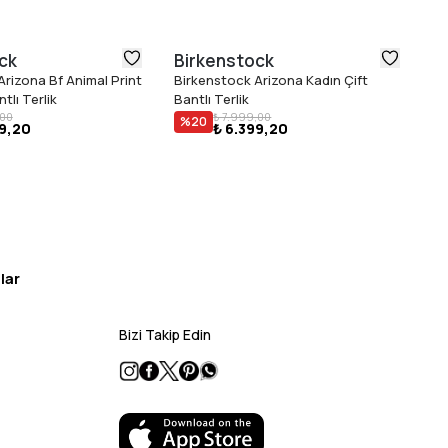
ck
Birkenstock
T
Arizona Bf Animal Print
Birkenstock Arizona Kadın Çift
To
₺ 
tlı Terlik
Bantlı Terlik
,00
₺ 7.999,00
%
20
99,20
₺ 6.399,20
lar
Bizi Takip Edin