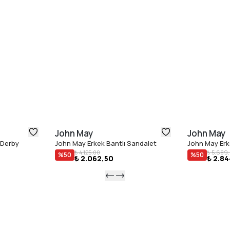
John May
John May
 Derby
John May Erkek Bantlı Sandalet
John May Er
₺ 4.125,00
₺ 5.689
%
50
%
50
₺ 2.062,50
₺ 2.84