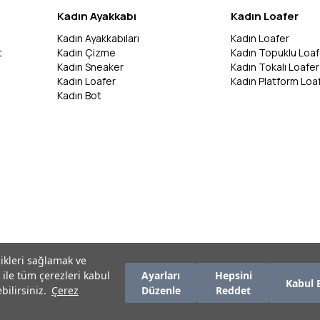
Kadın Ayakkabı
Kadın Loafer
Kadın Ayakkabıları
Kadın Loafer
t
Kadın Çizme
Kadın Topuklu Loaf
Kadın Sneaker
Kadın Tokalı Loafer
Kadın Loafer
Kadın Platform Loa
Kadın Bot
likleri sağlamak ve
 ile tüm çerezleri kabul
Ayarları
Hepsini
Kabul 
bilirsiniz.
Çerez
Düzenle
Reddet
zırlanmıştır