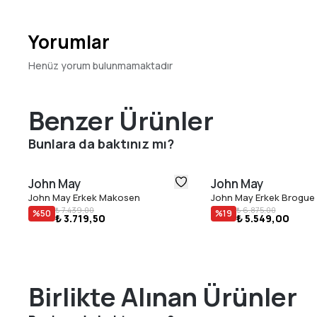
Yorumlar
Henüz yorum bulunmamaktadır
Benzer Ürünler
Bunlara da baktınız mı?
John May
John May
John May Erkek Makosen
John May Erkek Brogue
₺ 7.439,00
₺ 6.875,00
%
50
%
19
₺ 3.719,50
₺ 5.549,00
Birlikte Alınan Ürünler