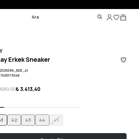
y
ay Erkek Sneaker
2025086_BDE_41
07655173648
.689,00
₺ 3.413,40
41
42
43
44
45