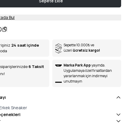
Sepete Ekle
ada Bul
rişiniz
24 saat içinde
Sepette 10.000
₺
ve
üzeri
ücretsiz kargo!
goda
Marka Park App
yayında.
siparişlerinizde
6
Taksit
Uygulamaya özel fırsatlardan
nı!
yararlanmak için indirmeyi
unutmayın
ayı
Erkek Sneaker
eçenekleri
r