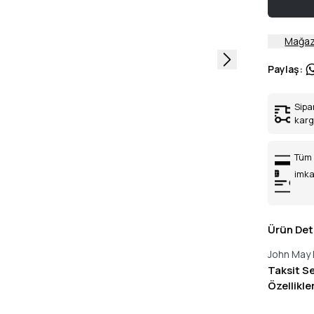
Mağaz
Paylaş
:
Sipa
kar
Tüm 
imka
Ürün Det
John May 
Taksit S
Özellikle