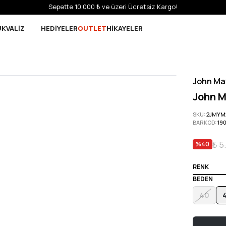
Sepette 10.000 ₺ ve üzeri Ücretsiz Kargo!
UK
VALİZ
HEDİYELER
OUTLET
HİKAYELER
John Ma
John M
SKU
:
2JMYM
BARKOD
:
19
₺ 5
%
40
RENK
BEDEN
40