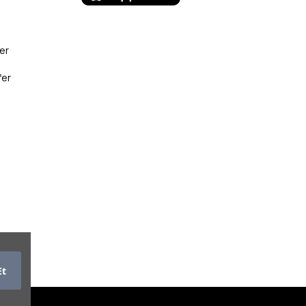
er
fer
Et