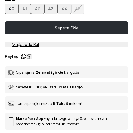
40
41
42
43
44
45
Sepete Ekle
Mağazada Bul
Paylaş
:
Siparişiniz
24 saat içinde
kargoda
Sepette 10.000
₺
ve üzeri
ücretsiz kargo!
Tüm siparişlerinizde
6
Taksit
imkanı!
Marka Park App
yayında. Uygulamaya özel fırsatlardan
yararlanmak için indirmeyi unutmayın