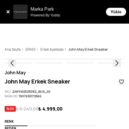
Tüm Siparişlerde 6 Taksit İmkanı!
Marka Park
Yükle
Powered By Yuddy
Ana Sayfa
ERKEK
Erkek Ayakkabı
John May Erkek Sneaker
John May
John May Erkek Sneaker
SKU
:
2JMYM2025082_BUS_40
BARKOD
:
1907655172566
₺ 6.249,00
₺ 4.999,00
%
20
RENK
BEDEN