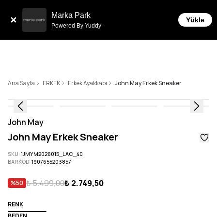
Tüm Siparişlerde 6 Taksit İmkanı!
Marka Park
Yükle
Powered By Yuddy
Ana Sayfa
ERKEK
Erkek Ayakkabı
John May Erkek Sneaker
John May
John May Erkek Sneaker
SKU
:
1JMYM2026015_LAC_40
BARKOD
:
1907655203857
₺ 5.499,00
₺ 2.749,50
%
50
RENK
BEDEN