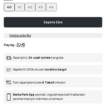
40
41
42
43
44
Sepete Ekle
Mağazada Bul
Paylaş
:
Siparişiniz
24 saat içinde
kargoda
Sepette 10.000
₺
ve üzeri
ücretsiz kargo!
Tüm siparişlerinizde
6
Taksit
imkanı!
Marka Park App
yayında. Uygulamaya özel fırsatlardan
yararlanmak için indirmeyi unutmayın