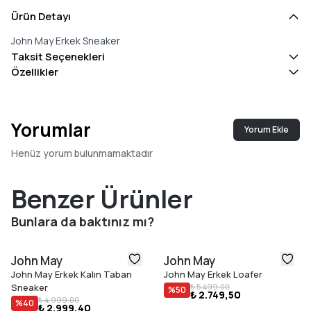
Ürün Detayı
John May Erkek Sneaker
Taksit Seçenekleri
Özellikler
Yorumlar
Yorum Ekle
Henüz yorum bulunmamaktadır
Benzer Ürünler
Bunlara da baktınız mı?
John May
John May
John May Erkek Kalın Taban
John May Erkek Loafer
Sneaker
₺ 5.499,00
%
50
₺ 2.749,50
₺ 4.999,00
%
40
₺ 2.999,40