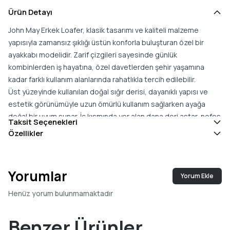
Ürün Detayı
John May Erkek Loafer, klasik tasarımı ve kaliteli malzeme
yapısıyla zamansız şıklığı üstün konforla buluşturan özel bir
ayakkabı modelidir. Zarif çizgileri sayesinde günlük
kombinlerden iş hayatına, özel davetlerden şehir yaşamına
kadar farklı kullanım alanlarında rahatlıkla tercih edilebilir.
Üst yüzeyinde kullanılan doğal sığır derisi, dayanıklı yapısı ve
estetik görünümüyle uzun ömürlü kullanım sağlarken ayağa
doğal bir uyum sunar. İç kısmında yer alan dana deri astar, nefes
Taksit Seçenekleri
alabilen yapısıyla ayakların gün boyunca rahat ve ferah
Özellikler
kalmasına yardımcı olur. Yumuşak dokusu sayesinde uzun süreli
kullanımlarda konfor seviyesini artırır.
%100 EVA dış tabanı, hafif ve esnek yapısıyla yürüyüş sırasında
Yorumlar
Yorum Ekle
ayağın doğal hareketini destekler. Zeminle yumuşak temas
sağlayan yapısı, darbe etkisini azaltmaya yardımcı olurken uzun
Henüz yorum bulunmamaktadır
süreli kullanımlarda dengeli ve konforlu bir yürüyüş deneyimi
sunar.
Benzer Ürünler
Türkiye''de üretilen John May Erkek Loafer, kaliteli işçiliği, doğal