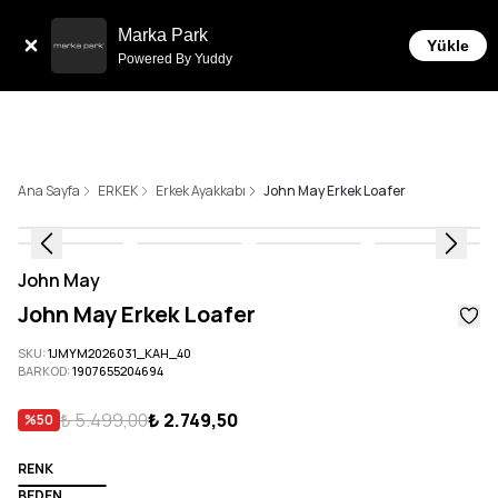
Tüm Siparişlerde 6 Taksit İmkanı!
Marka Park
Yükle
Powered By Yuddy
Ana Sayfa
ERKEK
Erkek Ayakkabı
John May Erkek Loafer
John May
John May Erkek Loafer
SKU
:
1JMYM2026031_KAH_40
BARKOD
:
1907655204694
₺ 5.499,00
₺ 2.749,50
%
50
RENK
BEDEN