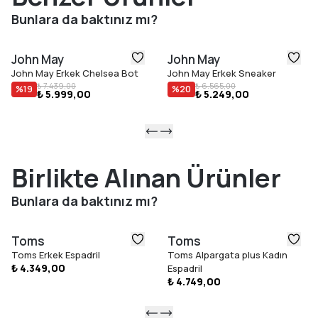
deri kullanımı ve fonksiyonel tasarımıyla hem günlük kullanımda
Bunlara da baktınız mı?
hem de özel kombinlerde şıklığı ve rahatlığı bir arada arayan
erkekler için ideal bir tercihtir.
John May
John May
Ürün Özellikleri
John May Erkek Chelsea Bot
John May Erkek Sneaker
Doğal sığır derisi üst yüzey
₺ 7.439,00
₺ 6.565,00
%
19
%
20
₺ 5.999,00
₺ 5.249,00
Nefes alabilen dana deri iç astar
Hafif ve esnek %100 EVA dış taban
Günlük kullanıma uygun ergonomik yapı
Günlük kullanım ve özel davetler için ideal
Kahverengi renk
Birlikte Alınan Ürünler
40–44 beden aralığı
Bunlara da baktınız mı?
Türkiye''de üretilmiştir.
Toms
Toms
Toms Erkek Espadril
Toms Alpargata plus Kadın
₺ 4.349,00
Espadril
₺ 4.749,00