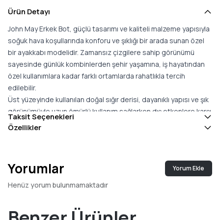
Ürün Detayı
John May Erkek Bot, güçlü tasarımı ve kaliteli malzeme yapısıyla
soğuk hava koşullarında konforu ve şıklığı bir arada sunan özel
bir ayakkabı modelidir. Zamansız çizgilere sahip görünümü
sayesinde günlük kombinlerden şehir yaşamına, iş hayatından
özel kullanımlara kadar farklı ortamlarda rahatlıkla tercih
edilebilir.
Üst yüzeyinde kullanılan doğal sığır derisi, dayanıklı yapısı ve şık
görünümüyle uzun ömürlü kullanım sağlarken dış etkenlere karşı
Taksit Seçenekleri
dirençli bir yapı sunar. İç kısmında yer alan dana deri astar,
Özellikler
yumuşak dokusu ve nefes alabilen yapısıyla ayakların gün
boyunca konforlu kalmasına yardımcı olur.
Kaliteli taban yapısı, soğuk zeminlerde yalıtım sağlayarak
Yorumlar
Yorum Ekle
ayakların daha sıcak kalmasına destek olur. Farklı zeminlerde
güçlü tutuş sunan dış taban, kayma riskini azaltmaya yardımcı
Henüz yorum bulunmamaktadır
olurken dengeli ve güvenli bir yürüyüş deneyimi sağlar.
Türkiye''de üretilen John May Erkek Bot, kaliteli işçiliği, dayanıklı
Benzer Ürünler
deri yapısı ve fonksiyonel tasarımıyla kış aylarında hem koruma