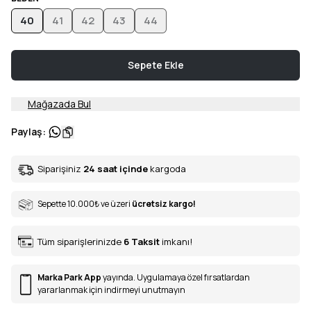
40
41
42
43
44
Sepete Ekle
Mağazada Bul
Paylaş
:
Siparişiniz
24 saat içinde
kargoda
Sepette 10.000
₺
ve üzeri
ücretsiz kargo!
Tüm siparişlerinizde
6
Taksit
imkanı!
Marka Park App
yayında. Uygulamaya özel fırsatlardan
yararlanmak için indirmeyi unutmayın