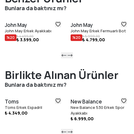
hem de şıklık arayan erkekler için ideal bir tercihtir.
Bunlara da baktınız mı?
Ürün Özellikleri
Doğal sığır derisi üst yüzey
John May
John May
Nefes alabilen dana deri iç astar
John May Erkek Ayakkabı
John May Erkek Fermuarlı Bot
Soğuk zeminlere karşı destekleyici taban yapısı
₺ 4.499,00
₺ 5.999,00
%
20
%
20
₺ 3.599,00
₺ 4.799,00
Güçlü tutuş sağlayan dayanıklı dış taban
Günlük kullanım ve özel kombinler için ideal
Siyah renk
40–44 beden aralığı
Türkiye''de üretilmiştir.
Birlikte Alınan Ürünler
Bunlara da baktınız mı?
Toms
New Balance
Toms Erkek Espadril
New Balance 530 Erkek Spor
₺ 4.349,00
Ayakkabı
₺ 6.999,00