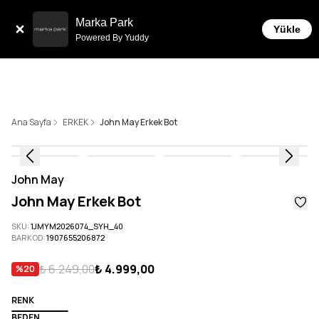
Tüm Siparişlerde 6 Taksit İmkanı!
Marka Park
Yükle
Powered By Yuddy
Ana Sayfa
ERKEK
John May Erkek Bot
John May
John May Erkek Bot
SKU
:
1JMYM2026074_SYH_40
BARKOD
:
1907655206872
₺ 6.249,00
₺ 4.999,00
%
20
RENK
BEDEN