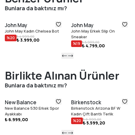
casual kombinlerde şıklığı ve rahatlığı bir arada arayan erkekler
Bunlara da baktınız mı?
için ideal bir tercihtir.
Ürün Özellikleri
John May
John May
Doğal sığır derisi üst yüzey
John May Kadın Chelsea Bot
John May Erkek Slip On
Nefes alabilen dana deri iç astar
₺ 4.999,00
Sneaker
%
20
₺ 3.999,00
Hafif ve dayanıklı faylon taban
₺ 5.939,00
%
19
₺ 4.799,00
Günlük kullanıma uygun konforlu yapı
Spor ve casual kombinler için ideal
Siyah renk
40–44 beden aralığı
Birlikte Alınan Ürünler
Türkiye''de üretilmiştir.
Bunlara da baktınız mı?
New Balance
Birkenstock
New Balance 530 Erkek Spor
Birkenstock Arizona BF W
Ayakkabı
Kadın Çift Bantlı Terlik
₺ 6.999,00
₺ 6.999,00
%
20
₺ 5.599,20