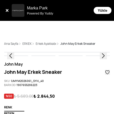
Tüm Siparişlerde 6 Taksit İmkanı!
Marka Park
Yükle
Powered By Yuddy
Ana Sayfa
ERKEK
Erkek Ayakkabı
John May Erkek Sneaker
John May
John May Erkek Sneaker
SKU
:
1JMYM2026061_SYH_40
BARKOD
:
1907655206223
₺ 5.689,00
₺ 2.844,50
%
50
RENK
BEDEN