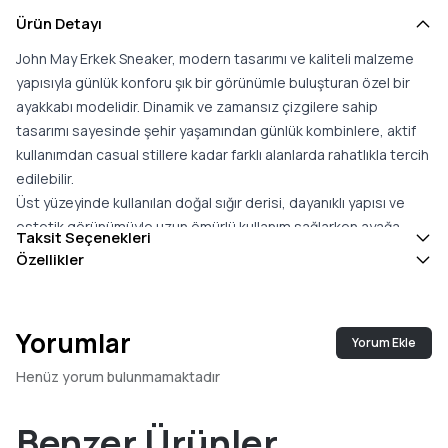
Ürün Detayı
John May Erkek Sneaker, modern tasarımı ve kaliteli malzeme
yapısıyla günlük konforu şık bir görünümle buluşturan özel bir
ayakkabı modelidir. Dinamik ve zamansız çizgilere sahip
tasarımı sayesinde şehir yaşamından günlük kombinlere, aktif
kullanımdan casual stillere kadar farklı alanlarda rahatlıkla tercih
edilebilir.
Üst yüzeyinde kullanılan doğal sığır derisi, dayanıklı yapısı ve
estetik görünümüyle uzun ömürlü kullanım sağlarken ayağa
Taksit Seçenekleri
konforlu bir uyum sunar. İç kısmında yer alan dana deri astar,
Özellikler
yumuşak dokusu ve nefes alabilen yapısıyla gün boyunca
rahatlık sağlayarak ayakların ferah kalmasına yardımcı olur.
Faylon taban yapısı, hafif ve dayanıklı özellikleriyle yürüyüş
Yorumlar
Yorum Ekle
sırasında dengeli bir kullanım sunar. Zeminle güçlü temas
sağlayarak tutuş performansını artırırken, günlük kullanımda
Henüz yorum bulunmamaktadır
konforlu ve güvenli adımlar atılmasına yardımcı olur.
Türkiye''de üretilen John May Erkek Sneaker, kaliteli işçiliği,
Benzer Ürünler
doğal deri kullanımı ve fonksiyonel tasarımıyla hem spor hem de