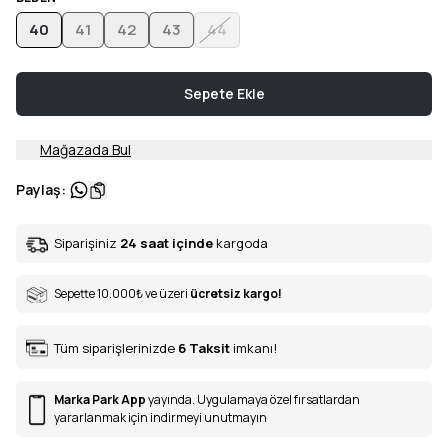
40
41
42
43
44
Sepete Ekle
Mağazada Bul
Paylaş
:
Siparişiniz
24 saat içinde
kargoda
Sepette 10.000
₺
ve üzeri
ücretsiz kargo!
Tüm siparişlerinizde
6
Taksit
imkanı!
Marka Park App
yayında. Uygulamaya özel fırsatlardan
yararlanmak için indirmeyi unutmayın