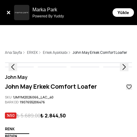
Sepette 10.000 ₺ ve üzeri Ücretsiz Kargo!
Marka Park
Yükle
Powered By Yuddy
Ana Sayfa
ERKEK
Erkek Ayakkabı
John May Erkek Comfort Loafer
John May
John May Erkek Comfort Loafer
SKU
:
1JMYM2026066_LAC_40
BARKOD
:
1907655206476
₺ 5.689,00
₺ 2.844,50
%
50
RENK
BEDEN