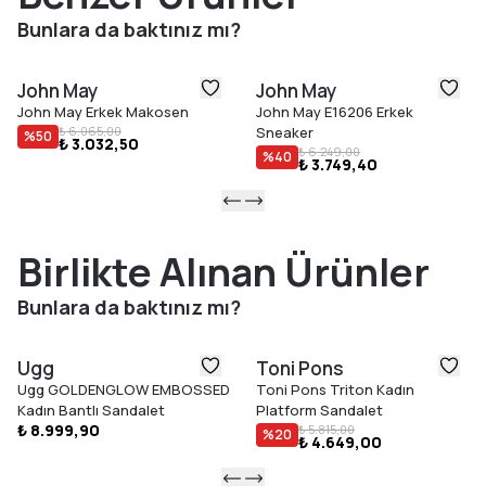
kaliteli işçiliği, doğal deri kullanımı ve ergonomik tasarımıyla şıklık
Bunlara da baktınız mı?
ve rahatlığı bir arada arayan erkekler için ideal bir tercihtir.
Lacivert renk seçeneği, klasik ve modern kombinlere kolayca
John May
John May
uyum sağlayarak stilinizi tamamlar.
John May Erkek Makosen
John May E16206 Erkek
Ürün Özellikleri
₺ 6.065,00
Sneaker
%
50
₺ 3.032,50
%100 doğal sığır derisi üst yüzey
₺ 6.249,00
%
40
₺ 3.749,40
Dana deri iç astar
Hafif ve esnek faylon taban
Konfor odaklı loafer tasarım
Günlük kullanım ve özel davetlere uygun
Birlikte Alınan Ürünler
Lacivert renk
Bunlara da baktınız mı?
40–44 beden aralığı
Türkiye’de üretilmiştir
Ugg
Toni Pons
Ugg GOLDENGLOW EMBOSSED
Toni Pons Triton Kadın
Kadın Bantlı Sandalet
Platform Sandalet
₺ 8.999,90
₺ 5.815,00
%
20
₺ 4.649,00