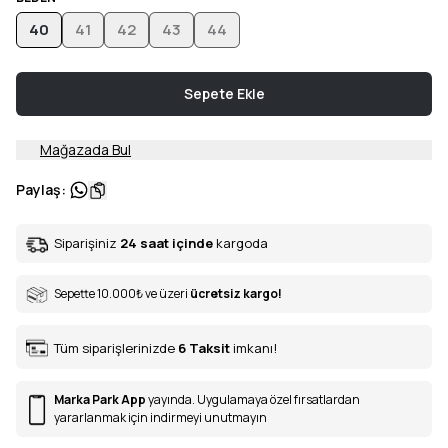
40
41
42
43
44
Sepete Ekle
Mağazada Bul
Paylaş
:
Siparişiniz
24 saat içinde
kargoda
Sepette 10.000
₺
ve üzeri
ücretsiz kargo!
Tüm siparişlerinizde
6
Taksit
imkanı!
Marka Park App
yayında. Uygulamaya özel fırsatlardan
yararlanmak için indirmeyi unutmayın