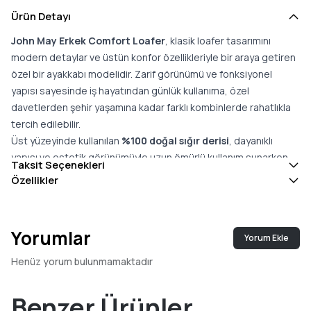
Ürün Detayı
John May Erkek Comfort Loafer
, klasik loafer tasarımını
modern detaylar ve üstün konfor özellikleriyle bir araya getiren
özel bir ayakkabı modelidir. Zarif görünümü ve fonksiyonel
yapısı sayesinde iş hayatından günlük kullanıma, özel
davetlerden şehir yaşamına kadar farklı kombinlerde rahatlıkla
tercih edilebilir.
Üst yüzeyinde kullanılan
%100 doğal sığır derisi
, dayanıklı
yapısı ve estetik görünümüyle uzun ömürlü kullanım sunarken,
Taksit Seçenekleri
ayakkabıya kaliteli ve şık bir karakter kazandırır. İç kısmında yer
Özellikler
alan
dana deri astar
, yumuşak dokusu ve nefes alabilen
yapısıyla ayağın gün boyunca rahat ve konforlu kalmasına
yardımcı olur.
Yorumlar
Yorum Ekle
Faylon taban yapısı
, hafifliği ve esnekliği sayesinde yürüyüş
sırasında ayağın doğal hareketini destekler. Zeminle güçlü
Henüz yorum bulunmamaktadır
temas sağlayarak dengeli bir kullanım sunarken, uzun süreli
kullanımlarda yorgunluk hissinin azaltılmasına yardımcı olur.
Benzer Ürünler
Türkiye’de özenle üretilen
John May Erkek Comfort Loafer
,