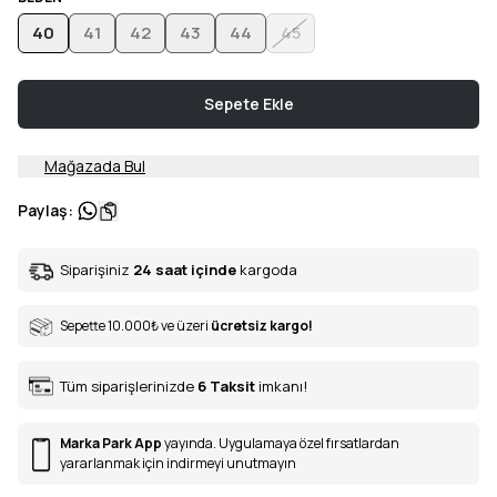
40
41
42
43
44
45
Sepete Ekle
Mağazada Bul
Paylaş
:
Siparişiniz
24 saat içinde
kargoda
Sepette 10.000
₺
ve üzeri
ücretsiz kargo!
Tüm siparişlerinizde
6
Taksit
imkanı!
Marka Park App
yayında. Uygulamaya özel fırsatlardan
yararlanmak için indirmeyi unutmayın