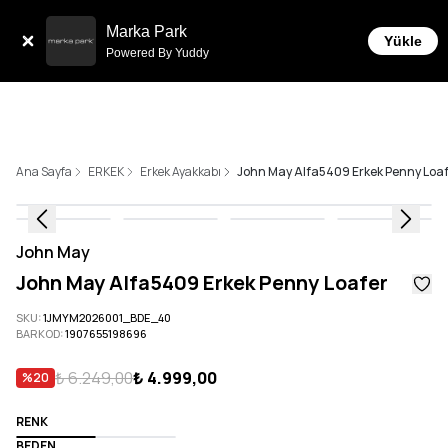
Sepette 10.000 ₺ ve üzeri Ücretsiz Kargo!
Marka Park
Yükle
Powered By Yuddy
Ana Sayfa
ERKEK
Erkek Ayakkabı
John May Alfa5409 Erkek Penny Loa
John May
John May Alfa5409 Erkek Penny Loafer
SKU
:
1JMYM2026001_BDE_40
BARKOD
:
1907655198696
₺ 6.249,00
₺ 4.999,00
%
20
RENK
BEDEN