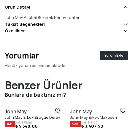
Ürün Detayı
John May Alfa5409 Erkek Penny Loafer
Taksit Seçenekleri
Özellikler
Yorumlar
Yorum Ekle
Henüz yorum bulunmamaktadır
Benzer Ürünler
Bunlara da baktınız mı?
John May
John May
John May Erkek Brogue Derby
John May Erkek Makosen
₺ 6.875,00
₺ 6.815,00
%
19
%
50
₺ 5.549,00
₺ 3.407,50