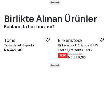
Birlikte Alınan Ürünler
Bunlara da baktınız mı?
Toms
Birkenstock
Toms Erkek Espadril
Birkenstock Arizona BF W
₺ 4.349,00
Kadın Çift Bantlı Terlik
₺ 6.999,00
%
20
₺ 5.599,20