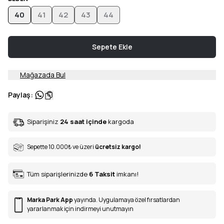
40
41
42
43
44
Sepete Ekle
Mağazada Bul
Paylaş
:
Siparişiniz
24 saat içinde
kargoda
Sepette 10.000
₺
ve üzeri
ücretsiz kargo!
Tüm siparişlerinizde
6
Taksit
imkanı!
Marka Park App
yayında. Uygulamaya özel fırsatlardan
yararlanmak için indirmeyi unutmayın