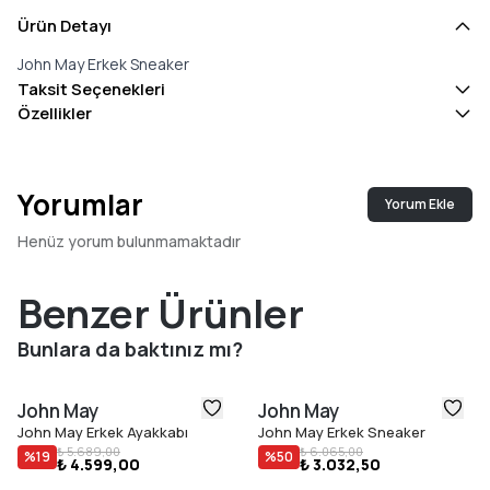
Ürün Detayı
John May Erkek Sneaker
Taksit Seçenekleri
Özellikler
Yorumlar
Yorum Ekle
Henüz yorum bulunmamaktadır
Benzer Ürünler
Bunlara da baktınız mı?
John May
John May
John May Erkek Ayakkabı
John May Erkek Sneaker
₺ 5.689,00
₺ 6.065,00
%
19
%
50
₺ 4.599,00
₺ 3.032,50