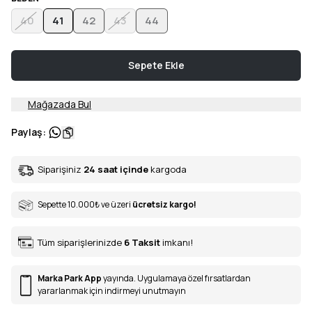
40
41
42
43
44
Sepete Ekle
Mağazada Bul
Paylaş
:
Siparişiniz
24 saat içinde
kargoda
Sepette 10.000
₺
ve üzeri
ücretsiz kargo!
Tüm siparişlerinizde
6
Taksit
imkanı!
Marka Park App
yayında. Uygulamaya özel fırsatlardan
yararlanmak için indirmeyi unutmayın