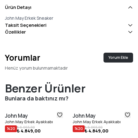
Ürün Detayı
John May Erkek Sneaker
Taksit Seçenekleri
Özellikler
Yorumlar
Yorum Ekle
Henüz yorum bulunmamaktadır
Benzer Ürünler
Bunlara da baktınız mı?
John May
John May
John May Erkek Ayakkabı
John May Erkek Ayakkabı
₺ 6.065,00
₺ 6.065,00
%
20
%
20
₺ 4.849,00
₺ 4.849,00