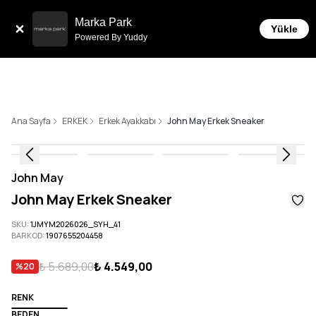
Sepette 10.000 ₺ ve üzeri Ücretsiz Kargo!
Marka Park
Yükle
Powered By Yuddy
Ana Sayfa
ERKEK
Erkek Ayakkabı
John May Erkek Sneaker
John May
John May Erkek Sneaker
SKU
:
1JMYM2026026_SYH_41
BARKOD
:
1907655204458
₺ 5.689,00
₺ 4.549,00
%
20
RENK
BEDEN