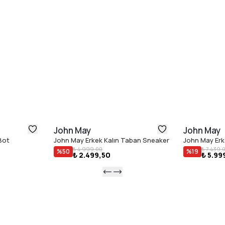
John May
John May
Bot
John May Erkek Kalın Taban Sneaker
John May Erk
₺ 4.999,00
₺ 7.439,
%
50
%
19
₺ 2.499,50
₺ 5.99