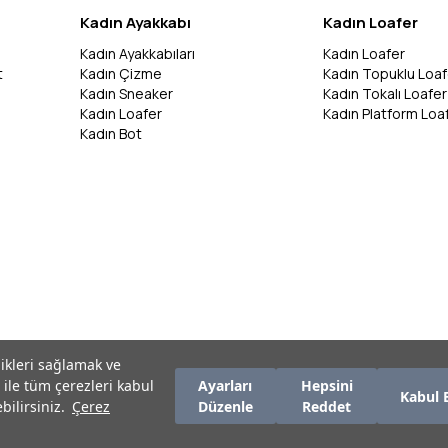
Kadın Ayakkabı
Kadın Loafer
Kadın Ayakkabıları
Kadın Loafer
t
Kadın Çizme
Kadın Topuklu Loaf
Kadın Sneaker
Kadın Tokalı Loafer
Kadın Loafer
Kadın Platform Loa
Kadın Bot
likleri sağlamak ve
 ile tüm çerezleri kabul
Ayarları
Hepsini
Kabul 
bilirsiniz.
Çerez
Düzenle
Reddet
zırlanmıştır