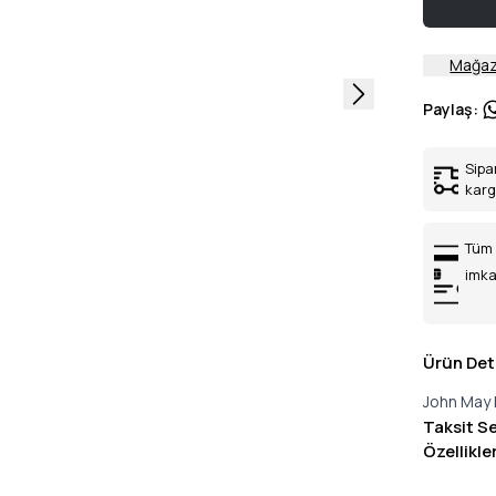
Mağaz
Paylaş
:
Sipa
kar
Tüm 
imka
Ürün Det
John May 
Taksit S
Özellikle