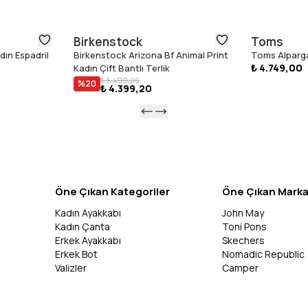
Birkenstock
Toms
ın Espadril
Birkenstock Arizona Bf Animal Print
Toms Alparga
₺ 4.749,00
Kadın Çift Bantlı Terlik
₺ 5.499,00
%
20
₺ 4.399,20
Öne Çıkan Kategoriler
Öne Çıkan Marka
Kadın Ayakkabı
John May
Kadın Çanta
Toni Pons
Erkek Ayakkabı
Skechers
Erkek Bot
Nomadic Republic
Valizler
Camper