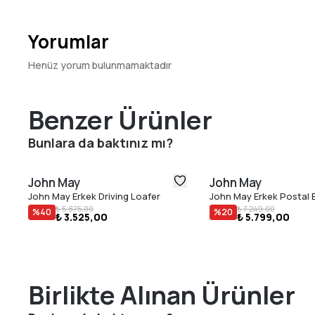
Yorumlar
Henüz yorum bulunmamaktadır
Benzer Ürünler
Bunlara da baktınız mı?
John May
John May
John May Erkek Driving Loafer
John May Erkek Postal 
₺ 5.875,00
₺ 7.249,00
%
40
%
20
₺ 3.525,00
₺ 5.799,00
Birlikte Alınan Ürünler