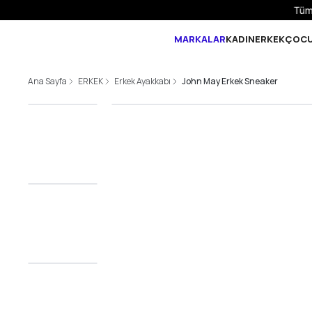
MARKALAR
KADIN
ERKEK
ÇOC
Ana Sayfa
ERKEK
Erkek Ayakkabı
John May Erkek Sneaker