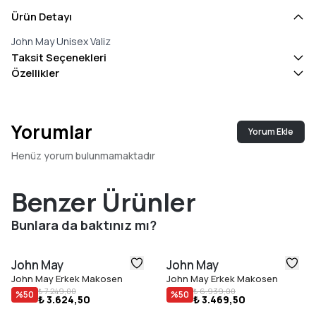
Ürün Detayı
John May Unisex Valiz
Taksit Seçenekleri
Özellikler
Yorumlar
Yorum Ekle
Henüz yorum bulunmamaktadır
Benzer Ürünler
Bunlara da baktınız mı?
John May
John May
John May Erkek Makosen
John May Erkek Makosen
₺ 7.249,00
₺ 6.939,00
%
50
%
50
₺ 3.624,50
₺ 3.469,50