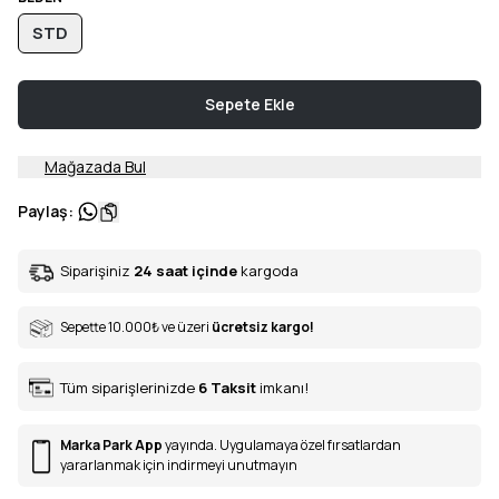
STD
Sepete Ekle
Mağazada Bul
Paylaş
:
Siparişiniz
24 saat içinde
kargoda
Sepette 10.000
₺
ve üzeri
ücretsiz kargo!
Tüm siparişlerinizde
6
Taksit
imkanı!
Marka Park App
yayında. Uygulamaya özel fırsatlardan
yararlanmak için indirmeyi unutmayın