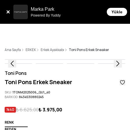
Tüm Siparişlerde 6 Taksit İmkanı!
Marka Park
Yükle
Powered By Yuddy
Ana Sayfa
ERKEK
Erkek Ayakkabı
Toni Pons Erkek Sneaker
Toni Pons
Toni Pons Erkek Sneaker
SKU
:
1TONM2025006_QU1_40
BARKOD
:
8434530880245
₺ 6.625,00
₺ 3.975,00
%
40
RENK
BEDEN