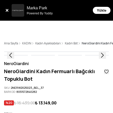
Tüm Siparişlerde 6 Taksit İmkanı!
Marka Park
Yükle
Powered By Yuddy
Ana Sayfa
KADIN
Kadın Ayakkabıları
Kadın Bot
NeroGiardini Kadın Fe
NeroGiardini
NeroGiardini Kadın Fermuarlı Bağcıklı
Topuklu Bot
SKU
:
2NERW2025023_BEL_37
BARKOD
:
8051572840282
₺ 16.439,00
₺ 13.149,00
%
20