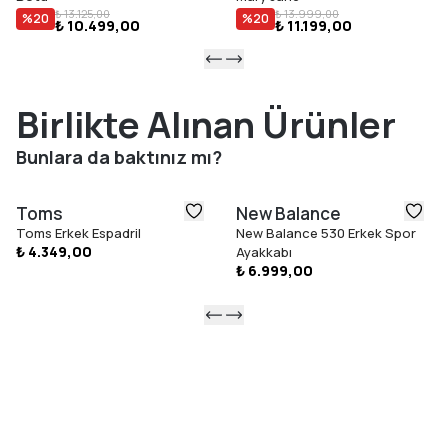
₺ 13.125,00
₺ 13.999,00
%
20
%
20
₺ 10.499,00
₺ 11.199,00
Birlikte Alınan Ürünler
Bunlara da baktınız mı?
Toms
New Balance
Toms Erkek Espadril
New Balance 530 Erkek Spor
₺ 4.349,00
Ayakkabı
₺ 6.999,00