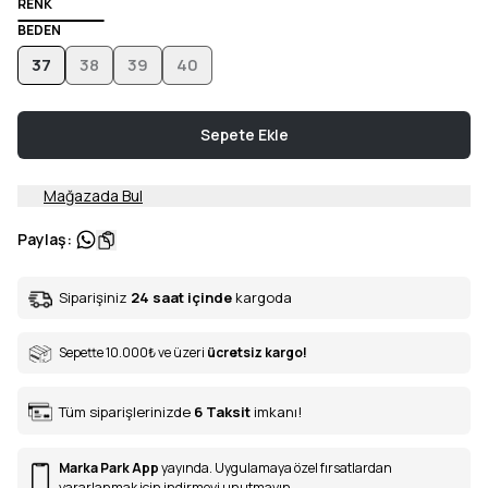
RENK
BEDEN
37
38
39
40
Sepete Ekle
Mağazada Bul
Paylaş
:
Siparişiniz
24 saat içinde
kargoda
Sepette 10.000
₺
ve üzeri
ücretsiz kargo!
Tüm siparişlerinizde
6
Taksit
imkanı!
Marka Park App
yayında. Uygulamaya özel fırsatlardan
yararlanmak için indirmeyi unutmayın