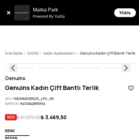
Tüm Siparişlerde 6 Taksit İmkanı!
Marka Park
Yükle
Powered By Yuddy
Ana Sayfa
KADIN
Kadın Ayakkabıları
Genuins Kadın Çift Bantlı Terlik
Genuins
Genuins Kadın Çift Bantlı Terlik
SKU
:
1GENW2025023_LPV_38
BARKOD
:
8434542855194
₺ 6.939,00
₺ 3.469,50
%
50
RENK
BEDEN