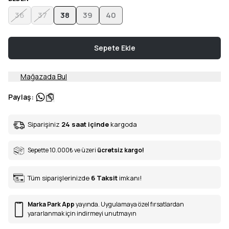
36
37
38
39
40
Sepete Ekle
Mağazada Bul
Paylaş
:
Siparişiniz
24 saat içinde
kargoda
Sepette 10.000
₺
ve üzeri
ücretsiz kargo!
Tüm siparişlerinizde
6
Taksit
imkanı!
Marka Park App
yayında. Uygulamaya özel fırsatlardan
yararlanmak için indirmeyi unutmayın