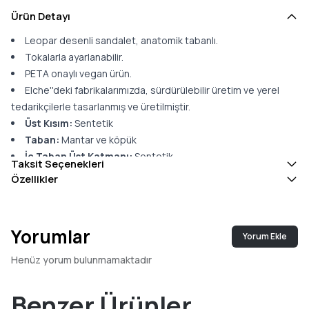
Ürün Detayı
Leopar desenli sandalet, anatomik tabanlı.
Tokalarla ayarlanabilir.
PETA onaylı vegan ürün.
Elche''deki fabrikalarımızda, sürdürülebilir üretim ve yerel
tedarikçilerle tasarlanmış ve üretilmiştir.
Üst Kısım:
Sentetik
Taban:
Mantar ve köpük
İç Taban Üst Katmanı:
Sentetik
Taksit Seçenekleri
Dış Taban:
EVA, 3 cm yüksekliğinde.
Özellikler
Anatomik iç taban, destek sunar, basıncı azaltır, hizalamayı
ve dengeyi iyileştirir, yorgunluğu azaltır ve yaralanmaları önler;
yürürken konfor ve koruma sağlar.
Yorumlar
Yorum Ekle
Henüz yorum bulunmamaktadır
Benzer Ürünler