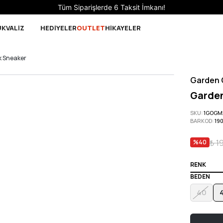
Sepette 10.000 ₺ ve üzeri Ücretsiz
UK
VALİZ
HEDİYELER
OUTLET
HİKAYELER
k Sneaker
Garden 
Garden
SKU
:
1GOGM
BARKOD
:
19
₺ 1
%
40
RENK
BEDEN
40