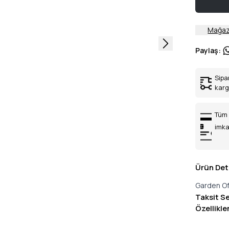
Mağaz
Paylaş
:
Sipa
kar
Tüm 
imka
Ürün Det
Garden Of
Taksit S
Özellikle