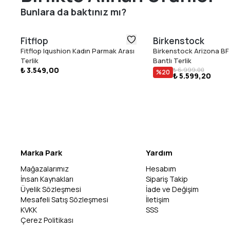
Bunlara da baktınız mı?
Fitflop
Birkenstock
Fitflop Iqushion Kadın Parmak Arası
Birkenstock Arizona BF 
Terlik
Bantlı Terlik
₺ 3.549,00
₺ 6.999,00
%
20
₺ 5.599,20
Marka Park
Yardım
Mağazalarımız
Hesabım
İnsan Kaynakları
Sipariş Takip
Üyelik Sözleşmesi
İade ve Değişim
Mesafeli Satış Sözleşmesi
İletişim
KVKK
SSS
Çerez Politikası