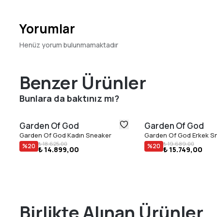
Yorumlar
Henüz yorum bulunmamaktadır
Benzer Ürünler
Bunlara da baktınız mı?
Garden Of God
Garden Of God
Garden Of God Kadın Sneaker
Garden Of God Erkek S
₺ 18.625,00
₺ 19.689,00
%
20
%
20
₺ 14.899,00
₺ 15.749,00
Birlikte Alınan Ürünler