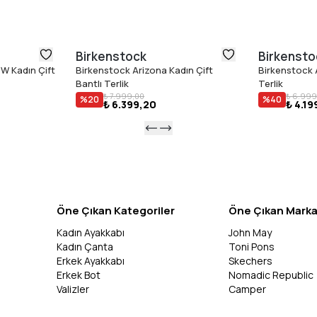
Birkenstock
Birkensto
W Kadın Çift
Birkenstock Arizona Kadın Çift
Birkenstock A
Bantlı Terlik
Terlik
₺ 7.999,00
₺ 6.999
%
20
%
40
₺ 6.399,20
₺ 4.19
Öne Çıkan Kategoriler
Öne Çıkan Marka
Kadın Ayakkabı
John May
Kadın Çanta
Toni Pons
Erkek Ayakkabı
Skechers
Erkek Bot
Nomadic Republic
Valizler
Camper