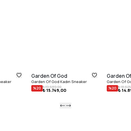
Garden Of God
Garden O
neaker
Garden Of God Kadın Sneaker
Garden Of G
₺ 19.689,00
₺ 18.625
%
20
%
20
₺ 15.749,00
₺ 14.