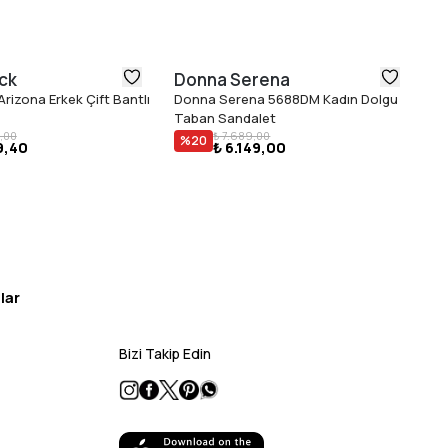
ck
Donna Serena
B
rizona Erkek Çift Bantlı
Donna Serena 5688DM Kadın Dolgu
Bi
Taban Sandalet
Ka
,00
₺ 7.689,00
%
20
9,40
₺ 6.149,00
lar
Bizi Takip Edin