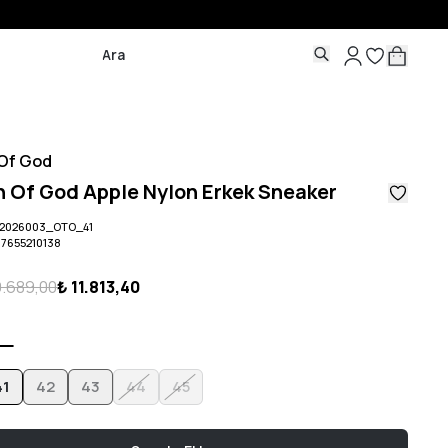
 Kargo!
Of God
 Of God Apple Nylon Erkek Sneaker
2026003_OTO_41
07655210138
9.689,00
₺ 11.813,40
41
42
43
44
45