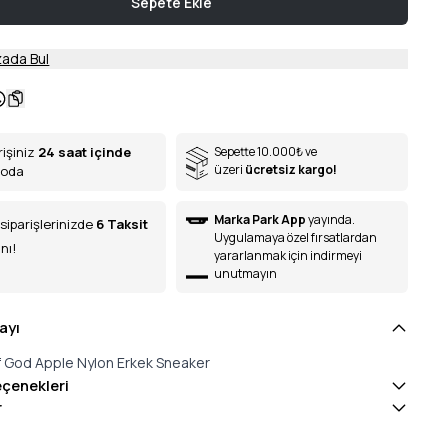
Sepete Ekle
ada Bul
rişiniz
24 saat içinde
Sepette 10.000
₺
ve
üzeri
ücretsiz kargo!
goda
Marka Park App
yayında.
siparişlerinizde
6
Taksit
Uygulamaya özel fırsatlardan
nı!
yararlanmak için indirmeyi
unutmayın
ayı
 God Apple Nylon Erkek Sneaker
eçenekleri
r