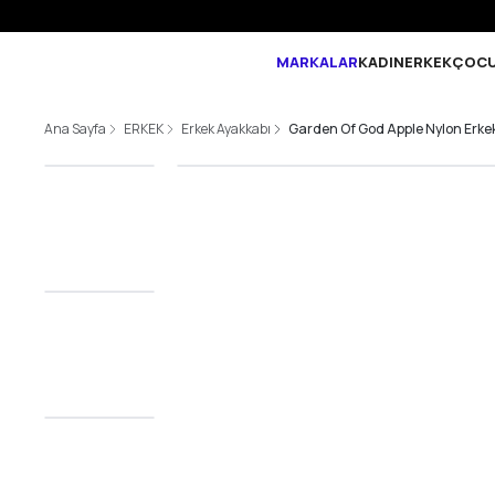
MARKALAR
KADIN
ERKEK
ÇOC
Ana Sayfa
ERKEK
Erkek Ayakkabı
Garden Of God Apple Nylon Erke