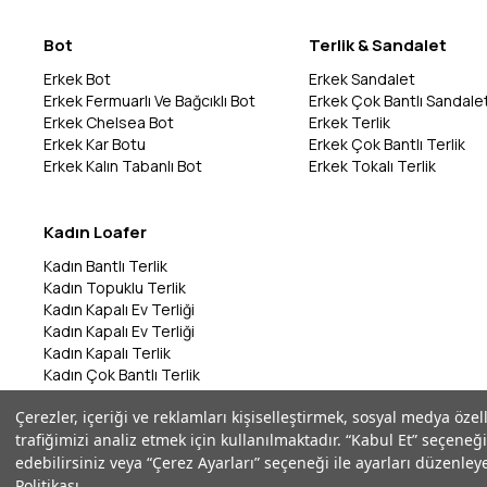
Bot
Terlik & Sandalet
Erkek Bot
Erkek Sandalet
Erkek Fermuarlı Ve Bağcıklı Bot
Erkek Çok Bantlı Sandale
Erkek Chelsea Bot
Erkek Terlik
Erkek Kar Botu
Erkek Çok Bantlı Terlik
Erkek Kalın Tabanlı Bot
Erkek Tokalı Terlik
Kadın Loafer
Kadın Bantlı Terlik
Kadın Topuklu Terlik
Kadın Kapalı Ev Terliği
Kadın Kapalı Ev Terliği
Kadın Kapalı Terlik
Kadın Çok Bantlı Terlik
Kadın Bantlı Terlik
Çerezler, içeriği ve reklamları kişiselleştirmek, sosyal medya özel
Kadın Çok Bantlı Terlik
trafiğimizi analiz etmek için kullanılmaktadır. “Kabul Et” seçeneği
Kadın Parmak Arası Terlik
edebilirsiniz veya “Çerez Ayarları” seçeneği ile ayarları düzenleye
Politikası