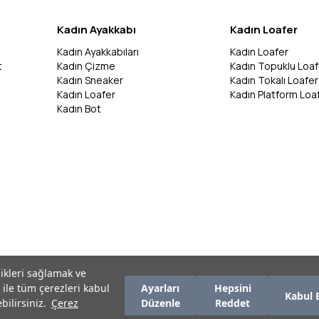
Kadın Ayakkabı
Kadın Loafer
Kadın Ayakkabıları
Kadın Loafer
t
Kadın Çizme
Kadın Topuklu Loaf
Kadın Sneaker
Kadın Tokalı Loafer
Kadın Loafer
Kadın Platform Loa
Kadın Bot
likleri sağlamak ve
 ile tüm çerezleri kabul
Ayarları
Hepsini
Kabul 
bilirsiniz.
Çerez
Düzenle
Reddet