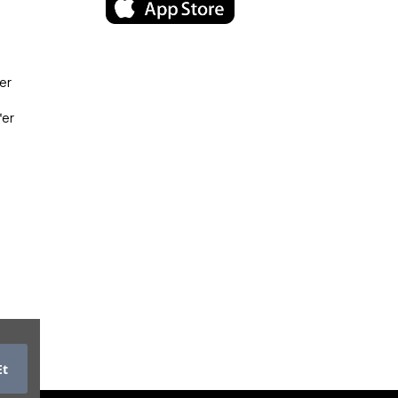
er
fer
Et