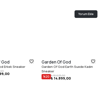
Yorum Ekle
f God
Garden Of God
G
od Erkek Sneaker
Garden Of God Earth Suede Kadın
Ga
,00
Sneaker
899,00
₺ 18.625,00
%
20
₺ 14.899,00