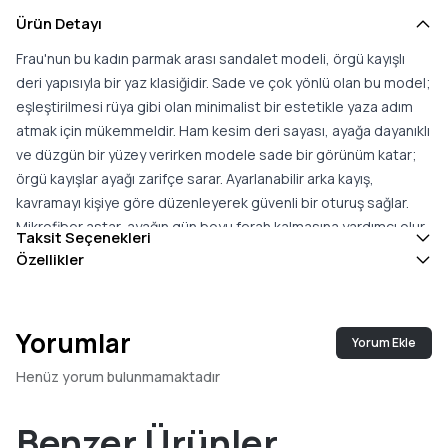
Ürün Detayı
Frau'nun bu kadın parmak arası sandalet modeli, örgü kayışlı
deri yapısıyla bir yaz klasiğidir. Sade ve çok yönlü olan bu model;
eşleştirilmesi rüya gibi olan minimalist bir estetikle yaza adım
atmak için mükemmeldir. Ham kesim deri sayası, ayağa dayanıklı
ve düzgün bir yüzey verirken modele sade bir görünüm katar;
örgü kayışlar ayağı zarifçe sarar. Ayarlanabilir arka kayış,
kavramayı kişiye göre düzenleyerek güvenli bir oturuş sağlar.
Mikrofiber astar, ayağın gün boyu ferah kalmasına yardımcı olur.
Taksit Seçenekleri
Uzun süreli konfor için dolgulu iç taban ve deri astar, ayağı
Özellikler
saran yumuşak bir destek sunar; deri bordürlü TPU taban ise
dengeli ve rahat bir yürüyüş hissi verir. Ofis için casual gündüz
görünümü, günübirlik geziler ve seyahat, aperitifler ve gayri
Yorumlar
Yorum Ekle
resmi akşam yemekleri için ideal olan bu model; geniş bir
kullanım alanına uyum gösterir. İtalya'da üretilen bu model,
Henüz yorum bulunmamaktadır
malzeme ve işçilik kalitesini yansıtır. Konforlu kalıba sahip olan
bu çok bantlı sandalet; konfor ve minimal bir görünümü bir
Benzer Ürünler
arada arayanlar için çok yönlü bir yaz seçeneğidir.