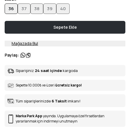
36
37
38
39
40
Sepete Ekle
Mağazada Bul
Paylaş
:
Siparişiniz
24 saat içinde
kargoda
Sepette 10.000
₺
ve üzeri
ücretsiz kargo!
Tüm siparişlerinizde
6
Taksit
imkanı!
Marka Park App
yayında. Uygulamaya özel fırsatlardan
yararlanmak için indirmeyi unutmayın