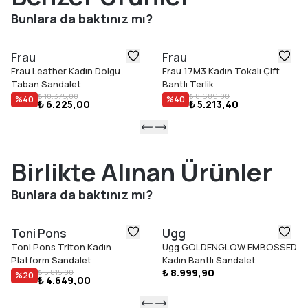
Öne Çıkan Özellikler
Bunlara da baktınız mı?
Ham kesim deri saya, örgü kayışlar
Ayarlanabilir arka kayış
Frau
Frau
Mikrofiber astar
Frau Leather Kadın Dolgu
Frau 17M3 Kadın Tokalı Çift
Dolgulu iç taban ve deri astar
Taban Sandalet
Bantlı Terlik
Deri bordürlü TPU taban
₺ 10.375,00
₺ 8.689,00
%
40
%
40
₺ 6.225,00
₺ 5.213,40
İtalya'da üretim
Konforlu kalıp
Birlikte Alınan Ürünler
Bunlara da baktınız mı?
Toni Pons
Ugg
Toni Pons Triton Kadın
Ugg GOLDENGLOW EMBOSSED
Platform Sandalet
Kadın Bantlı Sandalet
₺ 8.999,90
₺ 5.815,00
%
20
₺ 4.649,00