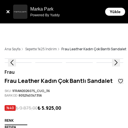
Sepette 10.000 ₺ ve üzeri Ücretsiz Kargo!
Marka Park
Yükle
Powered By Yuddy
Ana Sayfa
Sepette %25 İndirim
Frau Leather Kadın Çok Bantlı Sandalet
Frau
Frau Leather Kadın Çok Bantlı Sandalet
SKU
:
1FRAW2026075_CUO_36
BARKOD
:
8052140347356
₺ 9.875,00
₺ 5.925,00
%
40
RENK
BEDEN