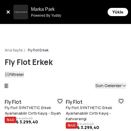
Sepette 10.000 ₺ ve üzeri Ücretsiz Kargo!
Marka Park
Yükle
Powered By Yuddy
Ana Sayfa
Fly Flot Erkek
Fly Flot Erkek
Filtreler
Son Gelenler
Fly Flot
Fly Flot
Fly Flot SYNTHETIC Erkek
Fly Flot SYNTHETIC Erkek
Ayarlanabilir Cırtlı Kayış - Siyah
Ayarlanabilir Cırtlı Kayış -
₺ 5.499,00
Kahverengi
%
40
₺ 3.299,40
₺ 5.499,00
%
40
₺ 3.299,40