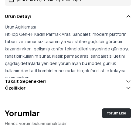
Ürün Detayı
Ürün Açıklaması
FitFlop Gen-FF Kadın Parmak Arası Sandalet, modern platform
tabanı ve zamansız tasarımıyla yaz stiline güçlü bir görünüm
kazandırırken, gelişmiş konfor teknolojileri sayesinde gün boyu
rahat bir kullanım sunar. Klasik parmak arası sandalet silüetini
çağdaş detaylarla yeniden yorumlayan bu model, günlük
kullanımdan tatil kombinlerine kadar birçok farklı stile kolayca
uyum sağlar.
Taksit Seçenekleri
Hafif dokulu deri üst yüzeyi, sade ve zarif görünümüyle modele
Özellikler
sofistike bir karakter kazandırırken, arka bölümde yer alan
ayarlanabilir toka ayağa kişiselleştirilebilir ve güvenli bir uyum
sağlar. Parmak arası bölümünde kullanılan yumuşak mikrofiber
Yorumlar
Yorum Ekle
kaplama ise sürtünmeyi azaltarak uzun süreli kullanımlarda
konfor hissini artırmaya yardımcı olur. Deri taban yüzeyi ayağın
Henüz yorum bulunmamaktadır
doğal temasını destekleyerek daha rahat bir kullanım deneyimi