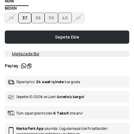
RENK
BEDEN
36
37
38
39
40
41
Sepete Ekle
Mağazada Bul
Paylaş
:
Siparişiniz
24 saat içinde
kargoda
Sepette 10.000
₺
ve üzeri
ücretsiz kargo!
Tüm siparişlerinizde
6
Taksit
imkanı!
Marka Park App
yayında. Uygulamaya özel fırsatlardan
yararlanmak için indirmeyi unutmayın