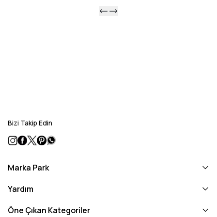
Microwobbleboard™ teknolojisini modern platform tasarımıyla
buluşturarak günlük gardırobunuzun şık ve konforlu
tamamlayıcılarından biri olmaya adaydır.
Bizi Takip Edin
Marka Park
Yardım
Öne Çıkan Kategoriler