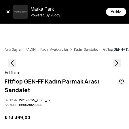
Tüm Siparişlerde 6 Taksit İmkanı!
Marka Park
Yükle
Powered By Yuddy
Ana Sayfa
KADIN
Kadın Ayakkabıları
Kadın Sandalet
Fitflop GEN-FF 
Fitflop
Fitflop GEN-FF Kadın Parmak Arası
Sandalet
SKU
:
1FFTW2026025_F090_37
BARKOD
:
199039029066
₺ 13.399,00