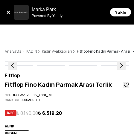
Tüm Siparişlerde 6 Taksit İmkanı!
Marka Park
Yükle
Powered By Yuddy
Ana Sayfa
KADIN
Kadın Ayakkabıları
Fitflop Fino Kadın Parmak Arası Te
Fitflop
Fitflop Fino Kadın Parmak Arası Terlik
SKU
:
1FFTW2026006_F001_36
BARKOD
:
199039101717
₺ 8.149,00
₺ 6.519,20
%
20
RENK
BEDEN