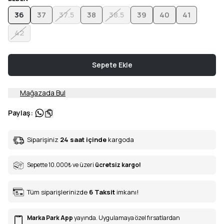
36
37
37.5
38
38.5
39
40
41
42
Sepete Ekle
Mağazada Bul
Paylaş
:
Siparişiniz
24 saat içinde
kargoda
Sepette 10.000
₺
ve üzeri
ücretsiz kargo!
Tüm siparişlerinizde
6
Taksit
imkanı!
Marka Park App
yayında. Uygulamaya özel fırsatlardan