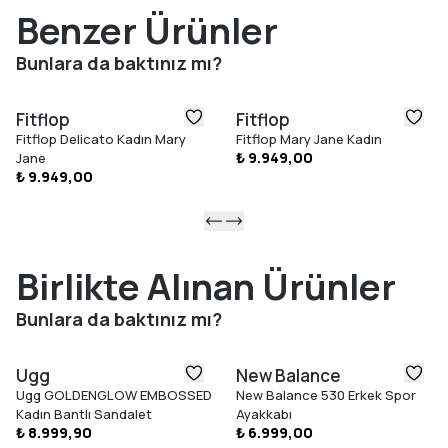
ayakkabılara verilen APMA (Amerikan Podiatrik Tıp Derneği)
Benzer Ürünler
Onay Mührü'ne sahip olması, konforun yalnızca hissedilen değil
belgelenen bir özellik olduğunu gösterir. Anatomik tabanlığı
Bunlara da baktınız mı?
sayesinde ayağı doğru konumda tutar; bu da uzun süreli
kullanımda dahi rahatlığı korumasına yardımcı olur.
Fitflop
Fitflop
Öne Çıkan Özellikler
Fitflop Delicato Kadın Mary
Fitflop Mary Jane Kadın
Yumuşak deri ön kayış
₺ 9.949,00
Jane
Fasetalı kesim mat ve şeffaf boncuk detayı
₺ 9.949,00
Üçlü yoğunluklu Microwobbleboard™ orta taban
Doğal kemer desteği
Standart kalıp – gerçek bedene uyar
APMA Onay Mührü
Birlikte Alınan Ürünler
Bunlara da baktınız mı?
Ugg
New Balance
Ugg GOLDENGLOW EMBOSSED
New Balance 530 Erkek Spor
Kadın Bantlı Sandalet
Ayakkabı
₺ 8.999,90
₺ 6.999,00