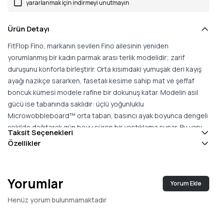
yararlanmak için indirmeyi unutmayın
Ürün Detayı
FitFlop Fino, markanın sevilen Fino ailesinin yeniden
yorumlanmış bir kadın parmak arası terlik modelidir; zarif
duruşunu konforla birleştirir. Orta kısımdaki yumuşak deri kayış
ayağı nazikçe sararken, fasetalı kesime sahip mat ve şeffaf
boncuk kümesi modele rafine bir dokunuş katar. Modelin asıl
gücü ise tabanında saklıdır: üçlü yoğunluklu
Microwobbleboard™ orta taban, basıncı ayak boyunca dengeli
şekilde dağıtarak gün boyu süren bir yastıklama sunar. Bu yapı
Taksit Seçenekleri
topukta daha sıkı, orta bölgede yumuşak ve ön ayakta orta
Özellikler
sertlikte bir destekle üç aşamalı çalışır; böylece doğal kemer
desteği sağlar ve adımlarınızı hafifletir. Ergonomik tasarımı,
vücut hizalanmasını ve doğal hareketi gözeterek yorgun
Yorumlar
Yorum Ekle
ayaklara nefes aldırır. Standart kalıbıyla gerçek bedene uyum
gösterir ve günlük kullanımdan akşam buluşmalarına kadar geniş
Henüz yorum bulunmamaktadır
bir yelpazede rahatça giyilebilir. Ayak sağlığını destekleyen