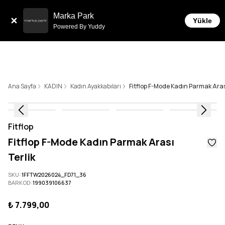
Sepette 10.000 ₺ ve üzeri Ücretsiz Kargo!
Marka Park
Yükle
Powered By Yuddy
Ana Sayfa
KADIN
Kadın Ayakkabıları
Fitflop F-Mode Kadın Parmak Arası
Fitflop
Fitflop F-Mode Kadın Parmak Arası
Terlik
SKU
:
1FFTW2026024_FD71_36
BARKOD
:
199039106637
₺ 7.799,00