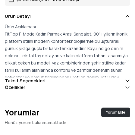
Ürün Detayı
Ürün Açıklaması
FitFlop F-Mode Kadın Parmak Arası Sandalet, 90''lı yılların ikonik
platform stilini modern konfor teknolojileriyle buluşturarak
günlük şıklığa güçlü bir karakter kazandırır. Koyu indigo denim
dokusu, kristal taş detayları ve kalın platform taban tasarımıyla
dikkat çeken bu model, yaz kombinlerinden şehir stiline kadar
farklı kullanım alanlarında konforlu ve zarif bir deneyim sunar.
Polyester ve pamuk karışımından üretilen denim üst yüzeyi,
Taksit Seçenekleri
doğal dokusuyla modele modern bir görünüm kazandırırken,
Özellikler
geniş ön bant üzerindeki parlak kristal süslemeler tasarıma
sofistike bir ışıltı katar. Mikrofiber iç yüzeyi ise ayağı yumuşak bir
şekilde sararak gün boyu konfor hissini destekler.
Yorumlar
Yorum Ekle
Modelin temelini oluşturan Microwobbleboard™ orta taban
teknolojisi, üç farklı yoğunluktaki yastıklama sistemiyle
Henüz yorum bulunmamaktadır
yürüyüşün her aşamasında ayağı destekler. Topuk bölümündeki