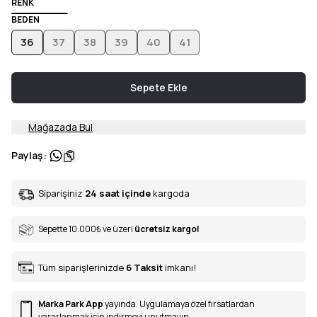
RENK
BEDEN
36
37
38
39
40
41
Sepete Ekle
Mağazada Bul
Paylaş
:
Siparişiniz
24 saat içinde
kargoda
Sepette 10.000
₺
ve üzeri
ücretsiz kargo!
Tüm siparişlerinizde
6
Taksit
imkanı!
Marka Park App
yayında. Uygulamaya özel fırsatlardan
yararlanmak için indirmeyi unutmayın