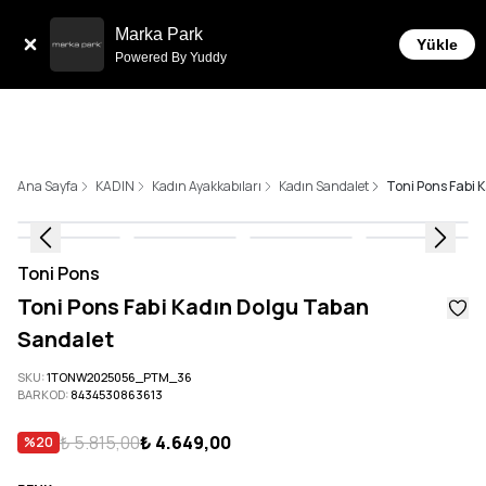
Tüm Siparişlerde 6 Taksit İmkanı!
Marka Park
Yükle
Powered By Yuddy
Ana Sayfa
KADIN
Kadın Ayakkabıları
Kadın Sandalet
Toni Pons Fabi
Toni Pons
Toni Pons Fabi Kadın Dolgu Taban
Sandalet
SKU
:
1TONW2025056_PTM_36
BARKOD
:
8434530863613
₺ 5.815,00
₺ 4.649,00
%
20