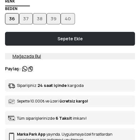
RENK
BEDEN
36
37
38
39
40
Sepete Ekle
Mağazada Bul
Paylaş
:
Siparişiniz
24 saat içinde
kargoda
Sepette 10.000
₺
ve üzeri
ücretsiz kargo!
Tüm siparişlerinizde
6
Taksit
imkanı!
Marka Park App
yayında. Uygulamaya özel fırsatlardan
yararlanmak için indirmeyi unutmayın