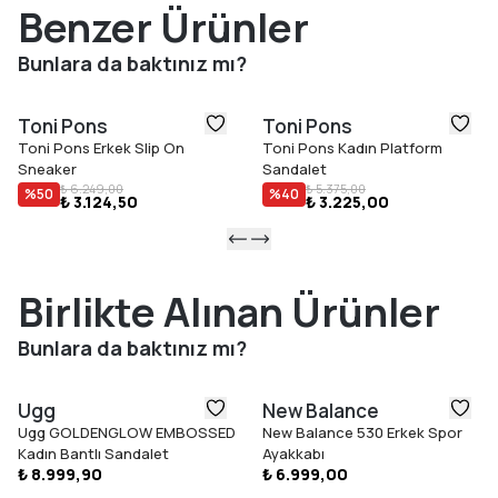
Benzer Ürünler
Bunlara da baktınız mı?
Toni Pons
Toni Pons
Toni Pons Erkek Slip On
Toni Pons Kadın Platform
Sneaker
Sandalet
₺ 6.249,00
₺ 5.375,00
%
50
%
40
₺ 3.124,50
₺ 3.225,00
Birlikte Alınan Ürünler
Bunlara da baktınız mı?
Ugg
New Balance
Ugg GOLDENGLOW EMBOSSED
New Balance 530 Erkek Spor
Kadın Bantlı Sandalet
Ayakkabı
₺ 8.999,90
₺ 6.999,00