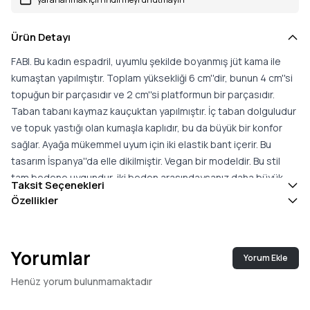
Ürün Detayı
FABI. Bu kadın espadril, uyumlu şekilde boyanmış jüt kama ile
kumaştan yapılmıştır. Toplam yüksekliği 6 cm''dir, bunun 4 cm''si
topuğun bir parçasıdır ve 2 cm''si platformun bir parçasıdır.
Taban tabanı kaymaz kauçuktan yapılmıştır. İç taban dolguludur
ve topuk yastığı olan kumaşla kaplıdır, bu da büyük bir konfor
sağlar. Ayağa mükemmel uyum için iki elastik bant içerir. Bu
tasarım İspanya''da elle dikilmiştir. Vegan bir modeldir. Bu stil
tam bedene uygundur, iki beden arasındaysanız daha büyük
Taksit Seçenekleri
olanı seçmenizi öneririz.
Özellikler
Yorumlar
Yorum Ekle
Henüz yorum bulunmamaktadır