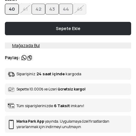
40
41
42
43
44
45
Sepete Ekle
Mağazada Bul
Paylaş
:
Siparişiniz
24 saat içinde
kargoda
Sepette 10.000
₺
ve üzeri
ücretsiz kargo!
Tüm siparişlerinizde
6
Taksit
imkanı!
Marka Park App
yayında. Uygulamaya özel fırsatlardan
yararlanmak için indirmeyi unutmayın