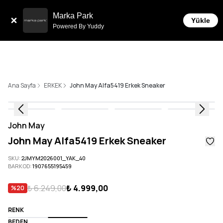
Tüm Siparişlerde 6 Taksit İmkanı!
Marka Park
Yükle
Powered By Yuddy
Ana Sayfa
ERKEK
John May Alfa5419 Erkek Sneaker
John May
John May Alfa5419 Erkek Sneaker
SKU
:
2JMYM2026001_YAK_40
BARKOD
:
1907655195459
₺ 6.249,00
₺ 4.999,00
%
20
RENK
BEDEN