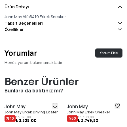
Ürün Detayı
John May Alfa5419 Erkek Sneaker
Taksit Seçenekleri
Özellikler
Yorumlar
Yorum Ekle
Henüz yorum bulunmamaktadır
Benzer Ürünler
Bunlara da baktınız mı?
John May
John May
John May Erkek Driving Loafer
John May Erkek Sneaker
₺ 5.875,00
₺ 5.499,00
%
40
%
50
₺ 3.525,00
₺ 2.749,50