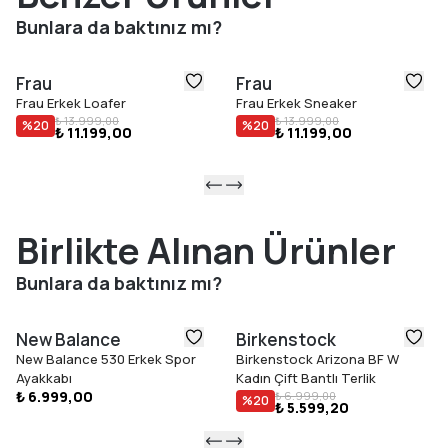
Öne Çıkan Özellikler
Bunlara da baktınız mı?
Tokalı ultra yumuşak süet saya
Kısmen deri astarlı
Frau
Frau
Deri iç taban ve deri yarım iç taban
Frau Erkek Loafer
Frau Erkek Sneaker
Esnek ve hafif TPU dış taban
₺ 13.999,00
₺ 13.999,00
%
20
%
20
₺ 11.199,00
₺ 11.199,00
İtalya'da üretim
Konforlu kalıp
Birlikte Alınan Ürünler
Bunlara da baktınız mı?
New Balance
Birkenstock
New Balance 530 Erkek Spor
Birkenstock Arizona BF W
Ayakkabı
Kadın Çift Bantlı Terlik
₺ 6.999,00
₺ 6.999,00
%
20
₺ 5.599,20