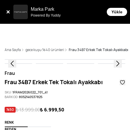
Tüm Siparişlerde 6 Taksit İmkanı!
Marka Park
Yükle
Powered By Yuddy
Ana Sayfa
gece kuşu %40 ürünleri
Frau 34B7 Erkek Tek Tokalı Ayakkabı
Frau
Frau 34B7 Erkek Tek Tokalı Ayakkabı
SKU
:
1FRAM2026022_701_41
BARKOD
:
8052140537825
₺ 13.999,00
₺ 6.999,50
%
50
RENK
BEDEN