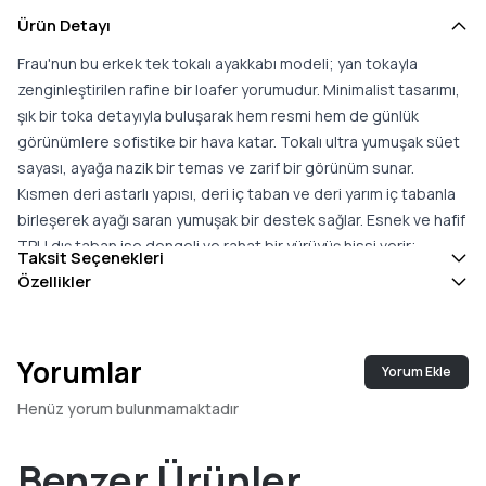
Ürün Detayı
Frau'nun bu erkek tek tokalı ayakkabı modeli; yan tokayla
zenginleştirilen rafine bir loafer yorumudur. Minimalist tasarımı,
şık bir toka detayıyla buluşarak hem resmi hem de günlük
görünümlere sofistike bir hava katar. Tokalı ultra yumuşak süet
sayası, ayağa nazik bir temas ve zarif bir görünüm sunar.
Kısmen deri astarlı yapısı, deri iç taban ve deri yarım iç tabanla
birleşerek ayağı saran yumuşak bir destek sağlar. Esnek ve hafif
TPU dış taban ise dengeli ve rahat bir yürüyüş hissi verir;
Taksit Seçenekleri
konforlu kalıbı, gün boyu rahat bir kullanım sunar. Akşam
Özellikler
yemekleri, iş toplantıları veya kusursuz bir görünümün gerektiği
törenler gibi etkinlikler için uygun olan bu model; ılıman
sıcaklıklar için idealdir. İtalya'da üretilen bu model, malzeme ve
Yorumlar
Yorum Ekle
işçilik kalitesini yansıtır. Konforlu kalıba sahip olan bu tek tokalı
ayakkabı; konfor ve sofistike bir görünümü bir arada arayanlar
Henüz yorum bulunmamaktadır
için çok yönlü ve giyilebilir bir seçenek oluşturur ve farklı
kombinlere kolayca eşlik eder. Esnek tabanı, doğal bir yürüyüş
Benzer Ürünler
hissi sunarak günlük konforu pekiştirir.