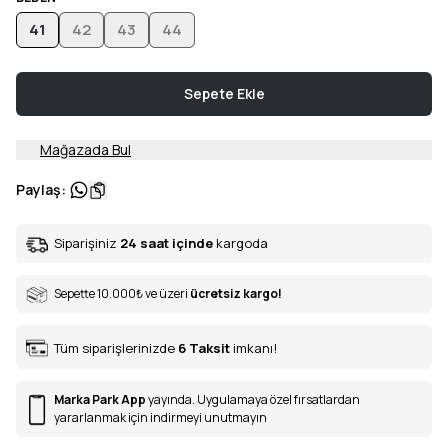
41
42
43
44
Sepete Ekle
Mağazada Bul
Paylaş
:
Siparişiniz
24 saat içinde
kargoda
Sepette 10.000
₺
ve üzeri
ücretsiz kargo!
Tüm siparişlerinizde
6
Taksit
imkanı!
Marka Park App
yayında. Uygulamaya özel fırsatlardan
yararlanmak için indirmeyi unutmayın