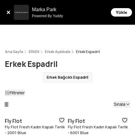
Sepette 10.000 ₺ ve üzeri Ücretsiz Kargo!
Marka Park
Yükle
Powered By Yuddy
Ana Sayfa
ERKEK
Erkek Ayakkabı
Erkek Espadril
Erkek Espadril
Erkek Bağcıklı Espadril
Filtreler
Sırala
Fly Flot
Fly Flot
Fly Flot Fresh Kadın Kapalı Terlik
Fly Flot Fresh Kadın Kapalı Terlik
- 2001-Blue
- 6001 Blue