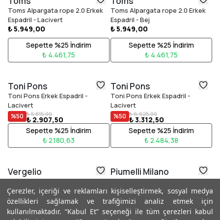
Toms
Toms
Toms Alpargata rope 2.0 Erkek
Toms Alpargata rope 2.0 Erkek
Espadril - Lacivert
Espadril - Bej
₺ 5.949,00
₺ 5.949,00
Sepette %25 İndirim
Sepette %25 İndirim
₺ 4.461,75
₺ 4.461,75
Toni Pons
Toni Pons
Toni Pons Erkek Espadril -
Toni Pons Erkek Espadril -
Lacivert
Lacivert
₺ 5.815,00
₺ 6.625,00
%
50
%
50
₺ 2.907,50
₺ 3.312,50
Sepette %25 İndirim
Sepette %25 İndirim
₺ 2.180,63
₺ 2.484,38
Vergelio
Piumelli Milano
Vergelio Kadın Çapraz Çanta -
Piumelli Milano LISA Kadın - Bej
Çerezler, içeriği ve reklamları kişiselleştirmek, sosyal medya
Vizon-Taba
₺ 7.375,00
%
40
₺ 4.425,00
₺ 3.499,00
özellikleri sağlamak ve trafiğimizi analiz etmek için
%
20
₺ 2.799,00
kullanılmaktadır. “Kabul Et” seçeneği ile tüm çerezleri kabul
Sepette %25 İndirim
Sepette %25 İndirim