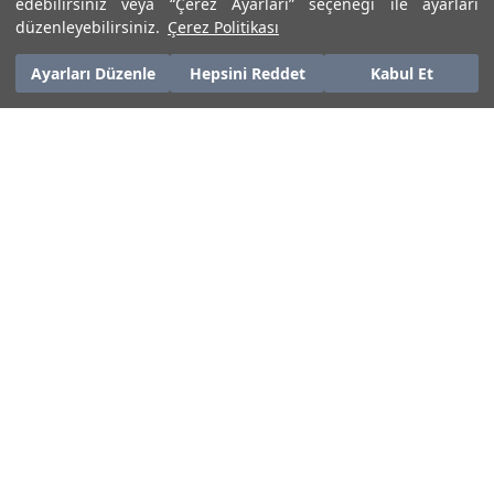
edebilirsiniz veya “Çerez Ayarları” seçeneği ile ayarları
₺ 2.099,25
₺ 3.318,75
düzenleyebilirsiniz.
Çerez Politikası
Ayarları Düzenle
Hepsini Reddet
Kabul Et
Toms
Toms
Toms Erkek Espadril - Kahverengi
Toms Erkek Espadril - Yeşil
₺ 4.749,00
₺ 4.749,00
Sepette %25 İndirim
Sepette %25 İndirim
₺ 3.561,75
₺ 3.561,75