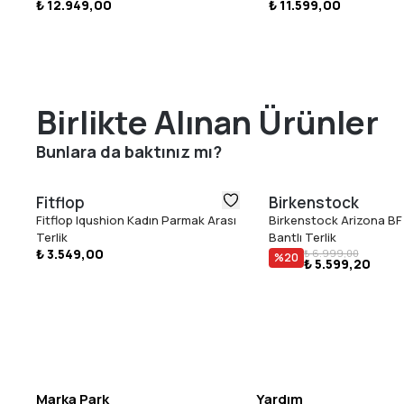
₺ 12.949,00
₺ 11.599,00
Birlikte Alınan Ürünler
Bunlara da baktınız mı?
Fitflop
Birkenstock
Fitflop Iqushion Kadın Parmak Arası
Birkenstock Arizona BF 
Terlik
Bantlı Terlik
₺ 3.549,00
₺ 6.999,00
%
20
₺ 5.599,20
Marka Park
Yardım