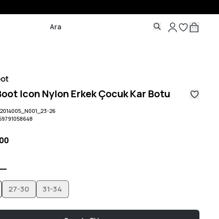
ot
oot Icon Nylon Erkek Çocuk Kar Botu
2014005_N001_23-26
59791058648
,00
27-30
31-34