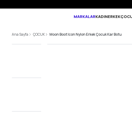
MARKALAR
KADIN
ERKEK
ÇOC
Ana Sayfa
ÇOCUK
Moon Boot Icon Nylon Erkek Çocuk Kar Botu