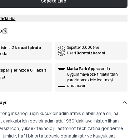
Sepete Ekle
ada Bul
rişiniz
24 saat içinde
Sepette 10.000
₺
ve
üzeri
ücretsiz kargo!
goda
Marka Park App
yayında.
siparişlerinizde
6
Taksit
Uygulamaya özel fırsatlardan
nı!
yararlanmak için indirmeyi
unutmayın
ayı
rong insanoğlu için küçük bir adım atmış olabilir ama orijinal
ayakkabı için dev bir adım attı. 1969''daki aya inişten ilham
ersiz Icon, yüksek teknolojili astronot teçhizatına gönderme
lıtımlıdır, hafif bir orta tabanla donatılmıştır ve kauçuk sırt