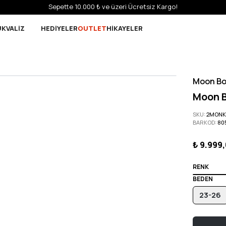
Sepette 10.000 ₺ ve üzeri Ücretsiz Kargo!
UK
VALİZ
HEDİYELER
OUTLET
HİKAYELER
Moon Bo
Moon B
SKU
:
2MONK
BARKOD
:
80
₺ 9.999
RENK
BEDEN
23-26