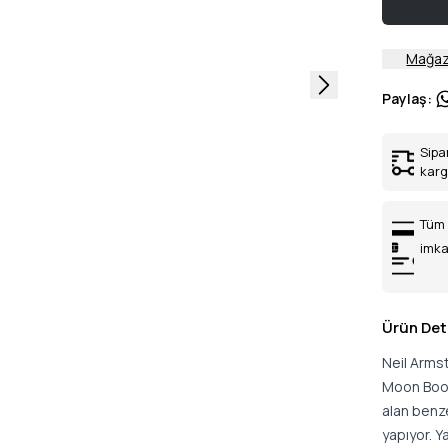
Mağaz
Paylaş
:
Sipa
kar
Tüm 
imka
Ürün Det
Neil Armst
Moon Boot 
alan benz
yapıyor. Ya