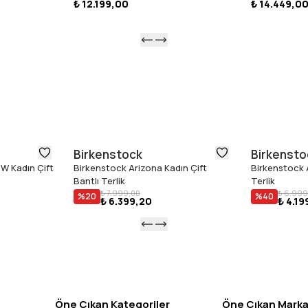
₺ 12.199,00
₺ 14.449,0
kapakta sa
ADIM 6: Bi
Icon''un b
sıkılmamas
Birkenstock
Birkensto
W Kadın Çift
Birkenstock Arizona Kadın Çift
Birkenstock A
Bantlı Terlik
Terlik
₺ 7.999,00
₺ 6.999
%
20
%
40
₺ 6.399,20
₺ 4.19
Öne Çıkan Kategoriler
Öne Çıkan Marka