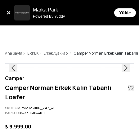
Sepette 10.000 ₺ ve üzeri Ücretsiz Kargo!
Marka Park
Yükle
Powered By Yuddy
Ana Sayfa
ERKEK
Erkek Ayakkabı
Camper Norman Erkek Kalın Tabanlı 
Camper
Camper Norman Erkek Kalın Tabanlı
Loafer
SKU
:
1CMPM2026006_ZA7_41
BARKOD
:
8433968144011
₺ 9.999,00