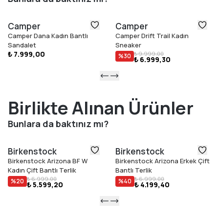
Camper
Camper
Camper Dana Kadın Bantlı
Camper Drift Trail Kadın
Sandalet
Sneaker
₺ 7.999,00
₺ 9.999,00
%
30
₺ 6.999,30
Birlikte Alınan Ürünler
Bunlara da baktınız mı?
Birkenstock
Birkenstock
Birkenstock Arizona BF W
Birkenstock Arizona Erkek Çift
Kadın Çift Bantlı Terlik
Bantlı Terlik
₺ 6.999,00
₺ 6.999,00
%
20
%
40
₺ 5.599,20
₺ 4.199,40