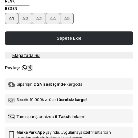
RENK
BEDEN
41
42
43
44
45
Sepete Ekle
Mağazada Bul
Paylaş
:
Siparişiniz
24 saat içinde
kargoda
Sepette 10.000
₺
ve üzeri
ücretsiz kargo!
Tüm siparişlerinizde
6
Taksit
imkanı!
Marka Park App
yayında. Uygulamaya özel fırsatlardan
yararlanmak için indirmeyi unutmayın