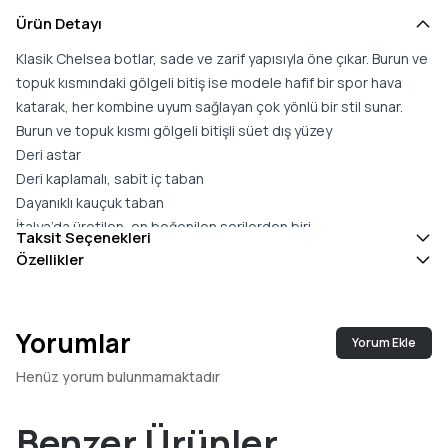
Ürün Detayı
Klasik Chelsea botlar, sade ve zarif yapısıyla öne çıkar. Burun ve
topuk kısmındaki gölgeli bitiş ise modele hafif bir spor hava
katarak, her kombine uyum sağlayan çok yönlü bir stil sunar.
Burun ve topuk kısmı gölgeli bitişli süet dış yüzey
Deri astar
Deri kaplamalı, sabit iç taban
Dayanıklı kauçuk taban
İtalya’da üretilen, en beğenilen serilerden biri
Taksit Seçenekleri
Geniş kalıp
Özellikler
Taban Yüksekliği:
3 cm
Bilek Yüksekliği:
13 cm
Bilek Çevresi:
23,6 cm
Yorumlar
Yorum Ekle
İç Taban:
Sabit (çıkarılamaz)
Menşei:
İtalya
Henüz yorum bulunmamaktadır
Kalıp:
Geniş kalıp. Genelde bir küçük numara tercih edilmesi
önerilir.
Benzer Ürünler