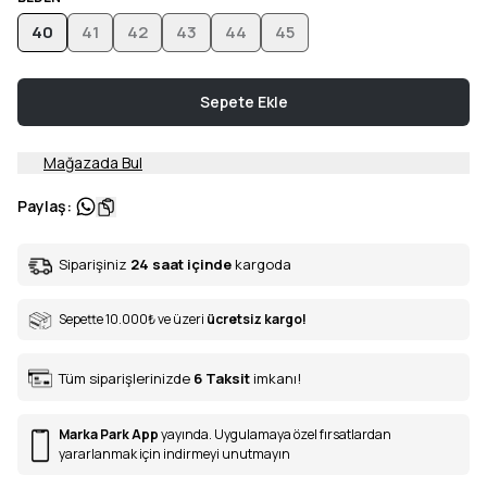
40
41
42
43
44
45
Sepete Ekle
Mağazada Bul
Paylaş
:
Siparişiniz
24 saat içinde
kargoda
Sepette 10.000
₺
ve üzeri
ücretsiz kargo!
Tüm siparişlerinizde
6
Taksit
imkanı!
Marka Park App
yayında. Uygulamaya özel fırsatlardan
yararlanmak için indirmeyi unutmayın