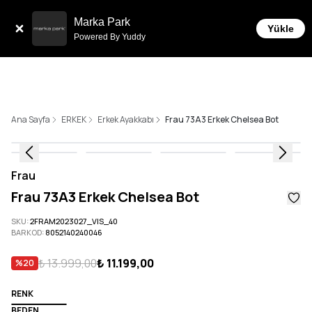
Tüm Siparişlerde 6 Taksit İmkanı!
Marka Park
Yükle
Powered By Yuddy
Ana Sayfa
ERKEK
Erkek Ayakkabı
Frau 73A3 Erkek Chelsea Bot
Frau
Frau 73A3 Erkek Chelsea Bot
SKU
:
2FRAM2023027_VIS_40
BARKOD
:
8052140240046
₺ 13.999,00
₺ 11.199,00
%
20
RENK
BEDEN