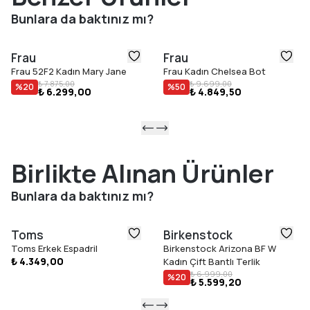
Bunlara da baktınız mı?
Frau
Frau
Frau 52F2 Kadın Mary Jane
Frau Kadın Chelsea Bot
₺ 7.875,00
₺ 9.699,00
%
20
%
50
₺ 6.299,00
₺ 4.849,50
Birlikte Alınan Ürünler
Bunlara da baktınız mı?
Toms
Birkenstock
Toms Erkek Espadril
Birkenstock Arizona BF W
₺ 4.349,00
Kadın Çift Bantlı Terlik
₺ 6.999,00
%
20
₺ 5.599,20