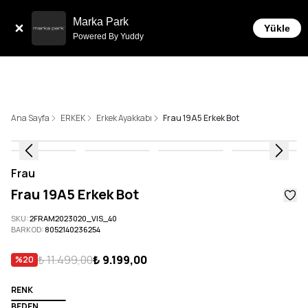
Sepette 10.000 ₺ ve üzeri Ücretsiz Kargo!
Marka Park
Yükle
Powered By Yuddy
Ana Sayfa
ERKEK
Erkek Ayakkabı
Frau 19A5 Erkek Bot
Frau
Frau 19A5 Erkek Bot
SKU
:
2FRAM2023020_VIS_40
BARKOD
:
8052140236254
₺ 11.499,00
₺ 9.199,00
%
20
RENK
BEDEN