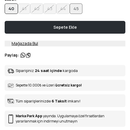
40
41
42
43
44
45
Sepete Ekle
Mağazada Bul
Paylaş
:
Siparişiniz
24 saat içinde
kargoda
Sepette 10.000
₺
ve üzeri
ücretsiz kargo!
Tüm siparişlerinizde
6
Taksit
imkanı!
Marka Park App
yayında. Uygulamaya özel fırsatlardan
yararlanmak için indirmeyi unutmayın