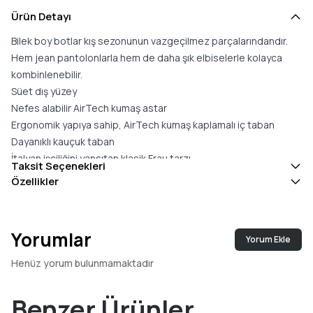
Ürün Detayı
Bilek boy botlar kış sezonunun vazgeçilmez parçalarındandır.
Hem jean pantolonlarla hem de daha şık elbiselerle kolayca
kombinlenebilir.
Süet dış yüzey
Nefes alabilir AirTech kumaş astar
Ergonomik yapıya sahip, AirTech kumaş kaplamalı iç taban
Dayanıklı kauçuk taban
İtalyan işçiliğini yansıtan klasik Frau tarzı
Taksit Seçenekleri
Standart kalıp, kendi numaranızı tercih edebilirsiniz
Özellikler
Taban Yüksekliği:
3 cm
Bilek Yüksekliği:
8,5 cm
İç Taban:
Çıkarılabilir
Yorumlar
Yorum Ekle
Bağcık Uzunluğu:
70 cm
Menşei:
İtalya
Henüz yorum bulunmamaktadır
Benzer Ürünler