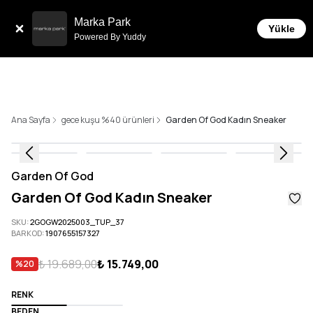
Sepe
Tüm Siparişlerde 6 Taksit İmkanı!
Marka Park
Yükle
Powered By Yuddy
Ana Sayfa
gece kuşu %40 ürünleri
Garden Of God Kadın Sneaker
Garden Of God
Garden Of God Kadın Sneaker
SKU
:
2GOGW2025003_TUP_37
BARKOD
:
1907655157327
₺ 19.689,00
₺ 15.749,00
%
20
RENK
BEDEN