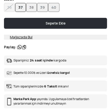
36
37
38
39
40
Sepete Ekle
Mağazada Bul
Paylaş
:
Siparişiniz
24 saat içinde
kargoda
Sepette 10.000
₺
ve üzeri
ücretsiz kargo!
Tüm siparişlerinizde
6
Taksit
imkanı!
Marka Park App
yayında. Uygulamaya özel fırsatlardan
yararlanmak için indirmeyi unutmayın