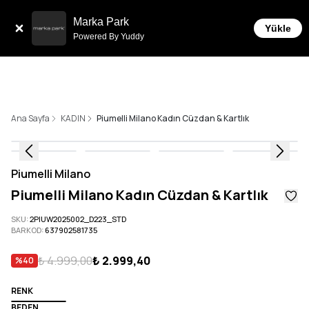
Sepette 10.000 ₺ ve üzeri Ücretsiz Kargo!
Marka Park
Yükle
Powered By Yuddy
Ana Sayfa
KADIN
Piumelli Milano Kadın Cüzdan & Kartlık
Piumelli Milano
Piumelli Milano Kadın Cüzdan & Kartlık
SKU
:
2PIUW2025002_D223_STD
BARKOD
:
637902581735
₺ 4.999,00
₺ 2.999,40
%
40
RENK
BEDEN