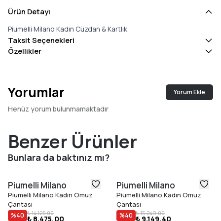
Ürün Detayı
Piumelli Milano Kadın Cüzdan & Kartlık
Taksit Seçenekleri
Özellikler
Yorumlar
Yorum Ekle
Henüz yorum bulunmamaktadır
Benzer Ürünler
Bunlara da baktınız mı?
Piumelli Milano
Piumelli Milano
Piumelli Milano Kadın Omuz
Piumelli Milano Kadın Omuz
Çantası
Çantası
₺ 14.125,00
₺ 15.249,00
%
40
%
40
₺ 8.475,00
₺ 9.149,40