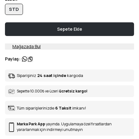
STD
Sepete Ekle
Mağazada Bul
Paylaş
:
Siparişiniz
24 saat içinde
kargoda
Sepette 10.000
₺
ve üzeri
ücretsiz kargo!
Tüm siparişlerinizde
6
Taksit
imkanı!
Marka Park App
yayında. Uygulamaya özel fırsatlardan
yararlanmak için indirmeyi unutmayın