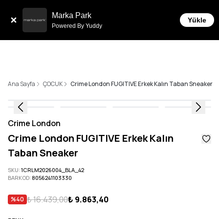
Sepette 10.000 ₺ ve üzeri Ücretsiz Kargo!
Marka Park
Yükle
Powered By Yuddy
Ana Sayfa
ÇOCUK
Crime London FUGITIVE Erkek Kalın Taban Sneaker
Crime London
Crime London FUGITIVE Erkek Kalın
Taban Sneaker
SKU
:
1CRLM2026004_BLA_42
BARKOD
:
8056241103330
₺ 16.439,00
₺ 9.863,40
%
40