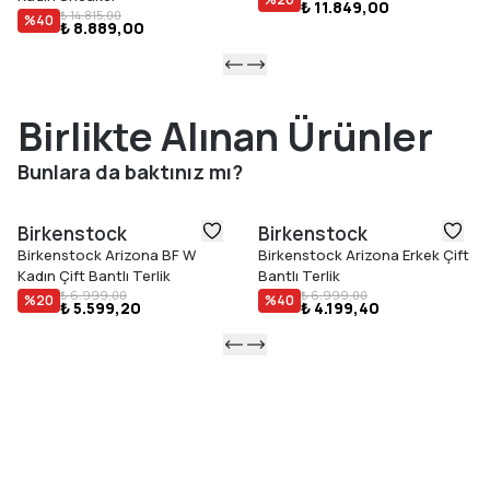
₺ 11.849,00
₺ 14.815,00
%
40
₺ 8.889,00
Birlikte Alınan Ürünler
Bunlara da baktınız mı?
Birkenstock
Birkenstock
Birkenstock Arizona BF W
Birkenstock Arizona Erkek Çift
Kadın Çift Bantlı Terlik
Bantlı Terlik
₺ 6.999,00
₺ 6.999,00
%
20
%
40
₺ 5.599,20
₺ 4.199,40