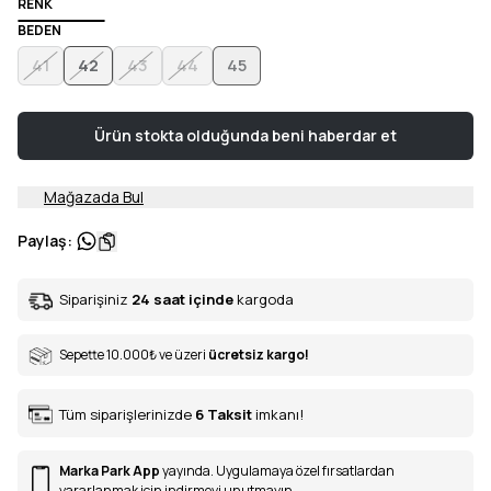
RENK
BEDEN
41
42
43
44
45
Ürün stokta olduğunda beni haberdar et
Mağazada Bul
Paylaş
:
Siparişiniz
24 saat içinde
kargoda
Sepette 10.000
₺
ve üzeri
ücretsiz kargo!
Tüm siparişlerinizde
6
Taksit
imkanı!
Marka Park App
yayında. Uygulamaya özel fırsatlardan
yararlanmak için indirmeyi unutmayın