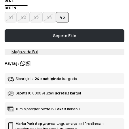
RENK
BEDEN
41
42
43
44
45
Sepete Ekle
Mağazada Bul
Paylaş
:
Siparişiniz
24 saat içinde
kargoda
Sepette 10.000
₺
ve üzeri
ücretsiz kargo!
Tüm siparişlerinizde
6
Taksit
imkanı!
Marka Park App
yayında. Uygulamaya özel fırsatlardan
yararlanmak için indirmeyi unutmayın