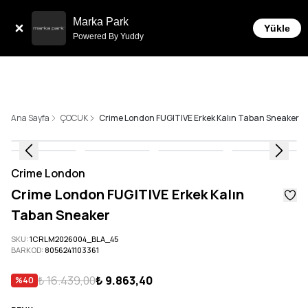
Sepette 10.000 ₺ ve üzeri Ücretsiz Kargo!
Marka Park
Yükle
Powered By Yuddy
Ana Sayfa
ÇOCUK
Crime London FUGITIVE Erkek Kalın Taban Sneaker
Crime London
Crime London FUGITIVE Erkek Kalın
Taban Sneaker
SKU
:
1CRLM2026004_BLA_45
BARKOD
:
8056241103361
₺ 16.439,00
₺ 9.863,40
%
40