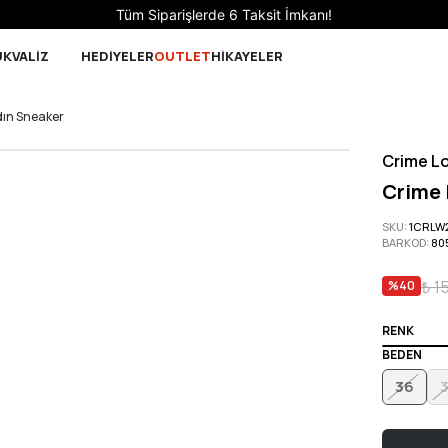
Sepette 10.000 ₺ ve üzeri Ücretsiz Kargo!
UK
VALİZ
HEDİYELER
OUTLET
HİKAYELER
dın Sneaker
Crime L
Crime 
SKU
:
1CRLW
BARKOD
:
80
₺ 1
%
40
RENK
BEDEN
36