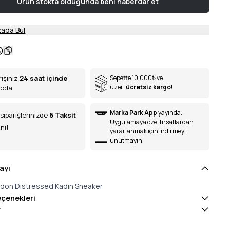
Ürün stokta olduğunda beni haberdar et
ada Bul
rişiniz
24 saat içinde
Sepette 10.000
₺
ve
üzeri
ücretsiz kargo!
goda
Marka Park App
yayında.
siparişlerinizde
6
Taksit
Uygulamaya özel fırsatlardan
nı!
yararlanmak için indirmeyi
unutmayın
ayı
don Distressed Kadın Sneaker
eçenekleri
r