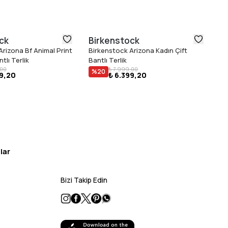
ck
Birkenstock
T
Arizona Bf Animal Print
Birkenstock Arizona Kadın Çift
To
₺ 
tlı Terlik
Bantlı Terlik
,00
₺ 7.999,00
%
20
99,20
₺ 6.399,20
lar
Bizi Takip Edin