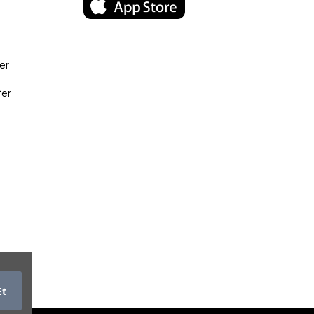
er
fer
Et