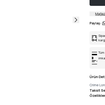
Mağaz
Paylaş
:
Sipa
kar
Tüm 
imka
Ürün Det
Crime Lon
Taksit S
Özellikle