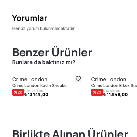
Yorumlar
Henüz yorum bulunmamaktadır
Benzer Ürünler
Bunlara da baktınız mı?
Crime London
Crime London
Crime London Kadın Sneaker
Crime London Erkek Sn
₺ 16.439,00
₺ 14.815,00
%
20
%
20
₺ 13.149,00
₺ 11.849,00
Birlikte Alınan Ürünler