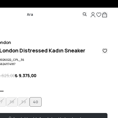
ondon
London Distressed Kadın Sneaker
2026022_CPL_36
56241174187
5.625,00
₺ 9.375,00
37
38
39
40