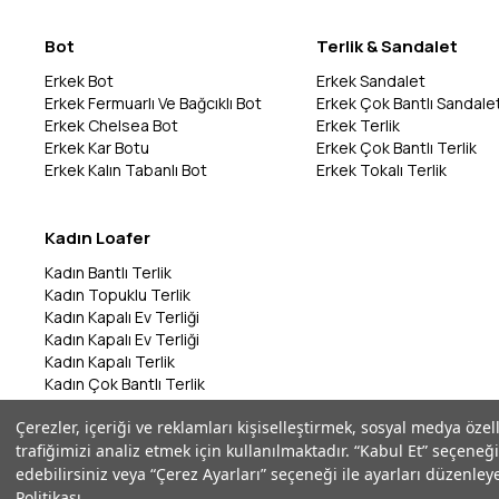
Bot
Terlik & Sandalet
Erkek Bot
Erkek Sandalet
Erkek Fermuarlı Ve Bağcıklı Bot
Erkek Çok Bantlı Sandale
Erkek Chelsea Bot
Erkek Terlik
Erkek Kar Botu
Erkek Çok Bantlı Terlik
Erkek Kalın Tabanlı Bot
Erkek Tokalı Terlik
Kadın Loafer
Kadın Bantlı Terlik
Kadın Topuklu Terlik
Kadın Kapalı Ev Terliği
Kadın Kapalı Ev Terliği
Kadın Kapalı Terlik
Kadın Çok Bantlı Terlik
Kadın Bantlı Terlik
Çerezler, içeriği ve reklamları kişiselleştirmek, sosyal medya özel
Kadın Çok Bantlı Terlik
trafiğimizi analiz etmek için kullanılmaktadır. “Kabul Et” seçeneği
Kadın Parmak Arası Terlik
edebilirsiniz veya “Çerez Ayarları” seçeneği ile ayarları düzenleye
Politikası