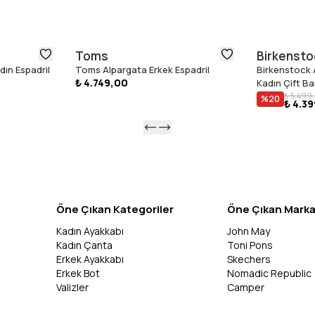
Toms
Birkensto
ın Espadril
Toms Alpargata Erkek Espadril
Birkenstock 
₺ 4.749,00
Kadın Çift Ban
₺ 5.499
%
20
₺ 4.3
Öne Çıkan Kategoriler
Öne Çıkan Marka
Kadın Ayakkabı
John May
Kadın Çanta
Toni Pons
Erkek Ayakkabı
Skechers
Erkek Bot
Nomadic Republic
Valizler
Camper