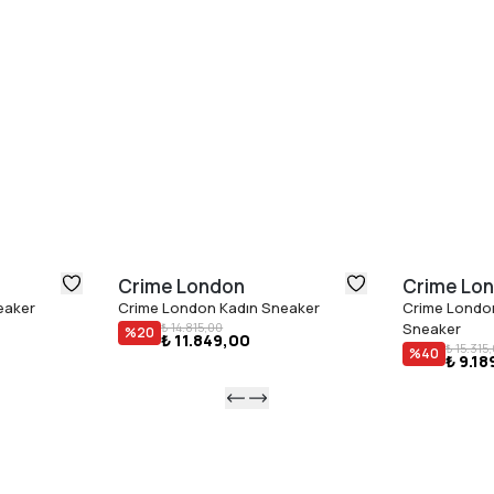
Crime London
Crime Lo
eaker
Crime London Kadın Sneaker
Crime Londo
₺ 14.815,00
Sneaker
%
20
₺ 11.849,00
₺ 15.315
%
40
₺ 9.18