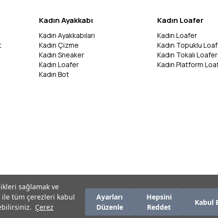
Kadın Ayakkabı
Kadın Loafer
Kadın Ayakkabıları
Kadın Loafer
t
Kadın Çizme
Kadın Topuklu Loaf
Kadın Sneaker
Kadın Tokalı Loafer
Kadın Loafer
Kadın Platform Loa
Kadın Bot
likleri sağlamak ve
 ile tüm çerezleri kabul
Ayarları
Hepsini
Kabul 
bilirsiniz.
Çerez
Düzenle
Reddet