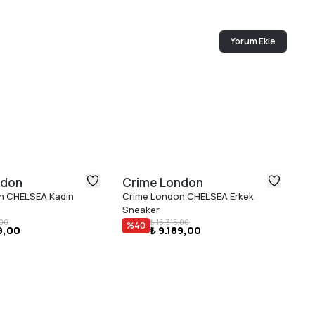
Yorum Ekle
ndon
Crime London
C
n CHELSEA Kadın
Crime London CHELSEA Erkek
Cr
Sneaker
,00
₺ 15.315,00
%
40
9,00
₺ 9.189,00