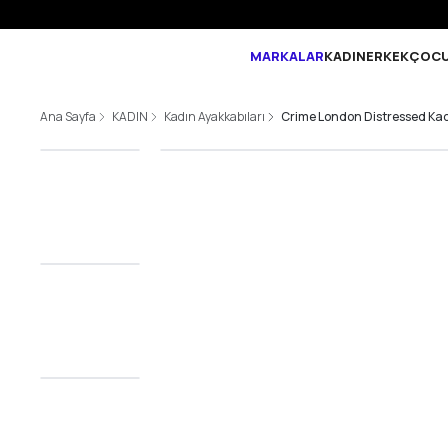
MARKALAR
KADIN
ERKEK
ÇOC
Ana Sayfa
KADIN
Kadın Ayakkabıları
Crime London Distressed Ka