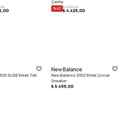
Çanta
Ça
,00
₺ 7.375,00
%
40
75,00
₺ 4.425,00
New Balance
Fl
OD SLIDE Erkek Tek
New Balance 2002 Erkek Çocuk
Fl
Sneaker
₺ 5.499,00