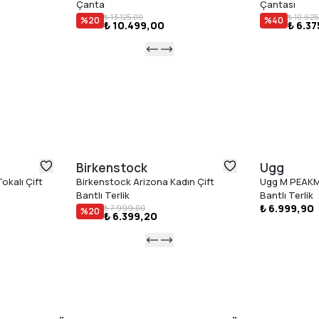
Çanta
Çantası
₺ 13.125,00
₺ 10.625
%
20
%
40
₺ 10.499,00
₺ 6.3
Birkenstock
Ugg
okalı Çift
Birkenstock Arizona Kadın Çift
Ugg M PEAKM
Bantlı Terlik
Bantlı Terlik
₺ 6.999,90
₺ 7.999,00
%
20
₺ 6.399,20