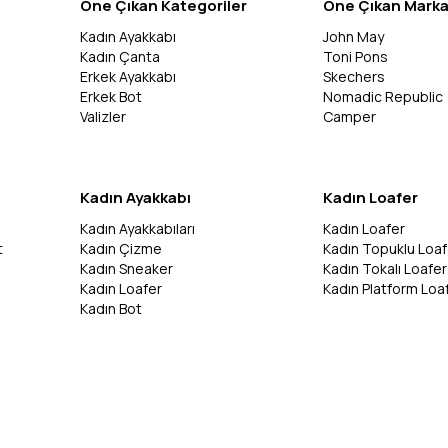
Öne Çıkan Kategoriler
Öne Çıkan Marka
Kadın Ayakkabı
John May
Kadın Çanta
Toni Pons
Erkek Ayakkabı
Skechers
Erkek Bot
Nomadic Republic
Valizler
Camper
Kadın Ayakkabı
Kadın Loafer
Kadın Ayakkabıları
Kadın Loafer
t
Kadın Çizme
Kadın Topuklu Loaf
Kadın Sneaker
Kadın Tokalı Loafer
Kadın Loafer
Kadın Platform Loa
Kadın Bot