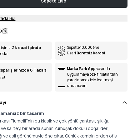
Sepete Ekle
ada Bul
rişiniz
24 saat içinde
Sepette 10.000
₺
ve
üzeri
ücretsiz kargo!
goda
Marka Park App
yayında.
siparişlerinizde
6
Taksit
Uygulamaya özel fırsatlardan
nı!
yararlanmak için indirmeyi
unutmayın
ayı
zamansız bir tasarım
kası Piumelli''nin bu klasik ve çok yönlü çantası; şıklığı,
ği ve kaliteyi bir arada sunar. Yumuşak dokulu doğal deri,
ığı ve asil görünümüyle öne çıkar. Günlük kombinlerden ofis