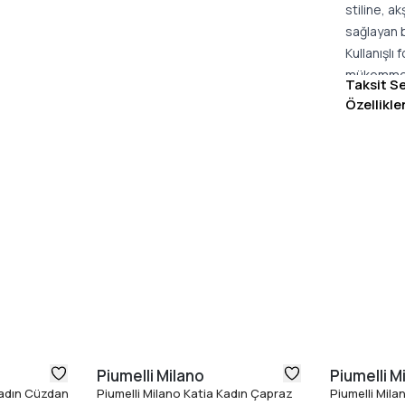
stiline, a
sağlayan 
Kullanışlı
mükemmel 
Taksit S
Ürün Özel
Özellikle
Malzeme
Genişlik
:
Derinlik
:
Yükseklik
Menşei
: 
Piumelli Milano
Piumelli M
Kadın Cüzdan
Piumelli Milano Katia Kadın Çapraz
Piumelli Mila