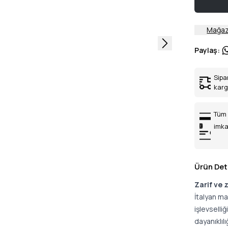
Mağaz
Paylaş
:
Sipa
kar
Tüm 
imka
Ürün Det
Zarif ve 
İtalyan mar
işlevselli
dayanıklıl