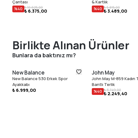
Çantası
& Kartlık
₺ 10.625,00
₺ 5.815,00
%
40
%
40
₺ 6.375,00
₺ 3.489,00
Birlikte Alınan Ürünler
Bunlara da baktınız mı?
New Balance
John May
New Balance 530 Erkek Spor
John May M-859 Kadın T
Ayakkabı
Bantlı Terlik
₺ 6.999,00
₺ 3.749,00
%
40
₺ 2.249,40