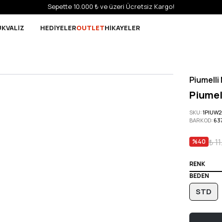
Sepette 10.000 ₺ ve üzeri Ücretsiz Kargo!
UK
VALİZ
HEDİYELER
OUTLET
HİKAYELER
Piumelli
Piumel
SKU
:
1PIUW
BARKOD
:
63
₺ 1
%
40
RENK
BEDEN
STD