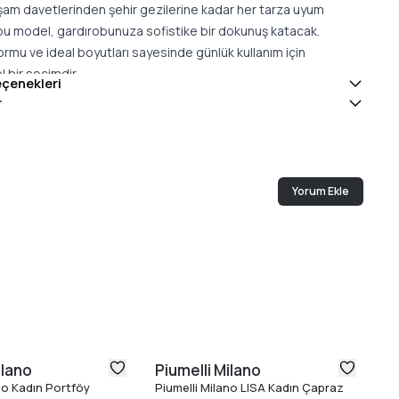
kşam davetlerinden şehir gezilerine kadar her tarza uyum
bu model, gardırobunuza sofistike bir dokunuş katacak.
 formu ve ideal boyutları sayesinde günlük kullanım için
bir seçimdir.
eçenekleri
likleri
r
: Doğal deri
 27 cm
 9 cm
: 20 cm
Yorum Ekle
İtalya
ilano
Piumelli Milano
Pi
no Kadın Portföy
Piumelli Milano LISA Kadın Çapraz
Pi