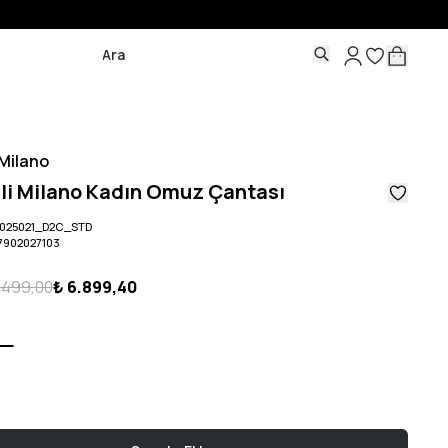
 Milano
li Milano Kadın Omuz Çantası
2025021_D2C_STD
7902027103
1.499,00
₺ 6.899,40