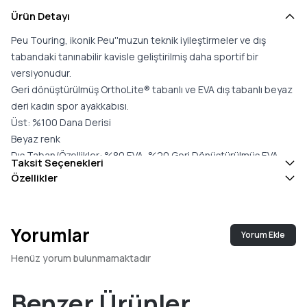
Ürün Detayı
Peu Touring, ikonik Peu''muzun teknik iyileştirmeler ve dış
tabandaki tanınabilir kavisle geliştirilmiş daha sportif bir
versiyonudur.
Geri dönüştürülmüş OrthoLite® tabanlı ve EVA dış tabanlı beyaz
deri kadın spor ayakkabısı.
Üst: %100 Dana Derisi
Beyaz renk
Dış Taban/Özellikler: %80 EVA, %20 Geri Dönüştürülmüş EVA
Taksit Seçenekleri
İç taban: - OrthoLite® Recycled™ Ayak Tabanı
Özellikler
Astar: %100 Geri Dönüştürülmüş Polyester
Yorumlar
Yorum Ekle
Henüz yorum bulunmamaktadır
Benzer Ürünler