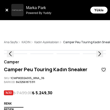
Sepette 10.000 ₺ ve üzeri Ücretsiz Karg
anı!
Marka Park
Yükle
Powered By Yuddy
Ana Sayfa
KADIN
Kadın Ayakkabıları
Camper Peu Touring Kadın Snea
Camper
Camper Peu Touring Kadın Sneaker
SKU
:
1CMPW2024005_WNA_36
BARKOD
:
8432561873311
₺ 7.499,00
₺ 5.249,30
%
30
RENK
BEDEN