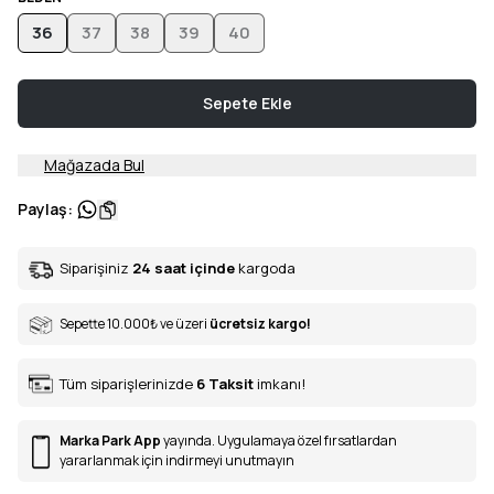
36
37
38
39
40
Sepete Ekle
Mağazada Bul
Paylaş
:
Siparişiniz
24 saat içinde
kargoda
Sepette 10.000
₺
ve üzeri
ücretsiz kargo!
Tüm siparişlerinizde
6
Taksit
imkanı!
Marka Park App
yayında. Uygulamaya özel fırsatlardan
yararlanmak için indirmeyi unutmayın