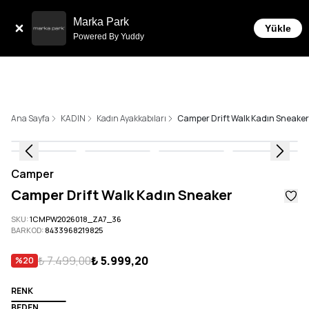
Tüm Siparişlerde 6 Taksit İmkanı!
Marka Park
Yükle
Powered By Yuddy
Ana Sayfa
KADIN
Kadın Ayakkabıları
Camper Drift Walk Kadın Sneaker
Camper
Camper Drift Walk Kadın Sneaker
SKU
:
1CMPW2026018_ZA7_36
BARKOD
:
8433968219825
₺ 7.499,00
₺ 5.999,20
%
20
RENK
BEDEN