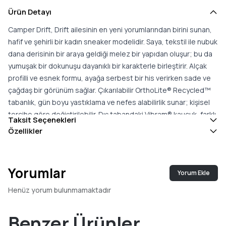
Ürün Detayı
Camper Drift, Drift ailesinin en yeni yorumlarından birini sunan,
hafif ve şehirli bir kadın sneaker modelidir. Saya, tekstil ile nubuk
dana derisinin bir araya geldiği melez bir yapıdan oluşur; bu da
yumuşak bir dokunuşu dayanıklı bir karakterle birleştirir. Alçak
profilli ve esnek formu, ayağa serbest bir his verirken sade ve
çağdaş bir görünüm sağlar. Çıkarılabilir OrthoLite® Recycled™
tabanlık, gün boyu yastıklama ve nefes alabilirlik sunar; kişisel
tercihe göre değiştirilebilir. Dış tabandaki Vibram® kauçuk, farklı
Taksit Seçenekleri
zeminlerde yüksek tutuş ve uzun ömürlü bir kullanım sağlayarak
Özellikler
güven verir. Sokak stilinden ilham alan dengeli çizgisiyle Drift;
günlük şehir temposundan hafta sonu planlarına kadar geniş bir
kullanım alanına uyum gösterir. Kot, etek ya da rahat kesim
Yorumlar
Yorum Ekle
pantolonlarla kolayca eşleşir. Hafif ve esnek yapısı, uzun süreli
kullanımda dahi konforunu korur. Pratik ve giyilebilir karakteriyle
Henüz yorum bulunmamaktadır
bu model; sade bir tasarımı ve gün boyu rahatlığı bir arada
arayanlar için çok yönlü bir spor ayakkabı seçeneği oluşturur ve
Benzer Ürünler
her mevsim kolayca tercih edilir.