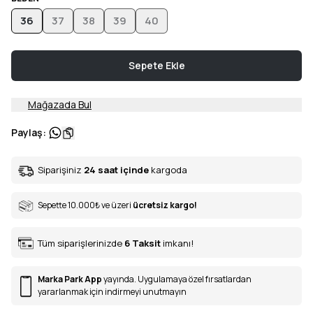
36
37
38
39
40
Sepete Ekle
Mağazada Bul
Paylaş
:
Siparişiniz
24 saat içinde
kargoda
Sepette 10.000
₺
ve üzeri
ücretsiz kargo!
Tüm siparişlerinizde
6
Taksit
imkanı!
Marka Park App
yayında. Uygulamaya özel fırsatlardan
yararlanmak için indirmeyi unutmayın