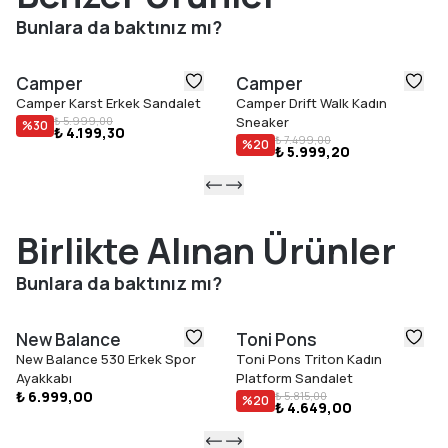
Öne Çıkan Özellikler
Bunlara da baktınız mı?
Tekstil ve nubuk dana derisi saya
Çıkarılabilir OrthoLite® Recycled™ tabanlık
Camper
Camper
Vibram® kauçuk dış taban
Camper Karst Erkek Sandalet
Camper Drift Walk Kadın
Alçak profilli, hafif tasarım
₺ 5.999,00
Sneaker
%
30
₺ 4.199,30
₺ 7.499,00
%
20
₺ 5.999,20
Birlikte Alınan Ürünler
Bunlara da baktınız mı?
New Balance
Toni Pons
New Balance 530 Erkek Spor
Toni Pons Triton Kadın
Ayakkabı
Platform Sandalet
₺ 6.999,00
₺ 5.815,00
%
20
₺ 4.649,00