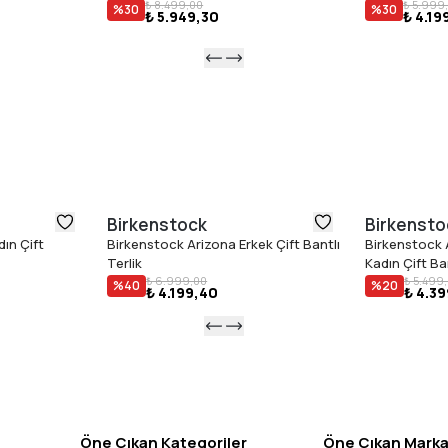
₺ 8.499,00
₺ 5.999
%
30
%
30
₺ 5.949,30
₺ 4.19
Birkenstock
Birkensto
ın Çift
Birkenstock Arizona Erkek Çift Bantlı
Birkenstock 
Terlik
Kadın Çift Ban
₺ 6.999,00
₺ 5.499
%
40
%
20
₺ 4.199,40
₺ 4.3
Öne Çıkan Kategoriler
Öne Çıkan Marka