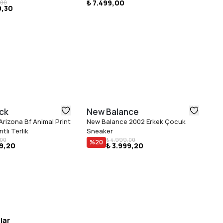
₺ 7.499,00
,00
Sa
9,30
₺ 
ck
New Balance
N
Arizona Bf Animal Print
New Balance 2002 Erkek Çocuk
Ne
tlı Terlik
Sneaker
Sn
₺ 
,00
₺ 4.999,00
%
20
99,20
₺ 3.999,20
lar