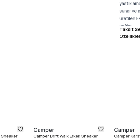
yastıklama
sunar ve 
üretilen E
sağlar.
Taksit S
Dış taband
Özellikle
destekleye
detayları v
spor ayakk
Camper
Camper
n Sneaker
Camper Drift Walk Erkek Sneaker
Camper Karst