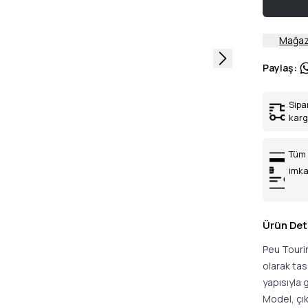
Mağaz
Paylaş
:
Sipa
kar
Tüm 
imka
Ürün Det
Peu Touri
olarak tasa
yapısıyla 
Model, çık