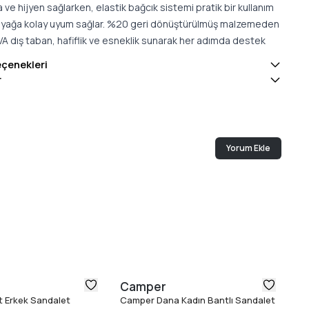
 ve hijyen sağlarken, elastik bağcık sistemi pratik bir kullanım
ayağa kolay uyum sağlar. %20 geri dönüştürülmüş malzemeden
VA dış taban, hafiflik ve esneklik sunarak her adımda destek
eçenekleri
aki belirgin kavisli yapı, yürüyüş sırasında doğal hareketi
r
rek konforu artırır. Peu Touring, sportif görünümü, teknik
e sürdürülebilir özellikleriyle günlük kullanım için ideal bir erkek
abıdır.
Yorum Ekle
Camper
C
 Erkek Sandalet
Camper Dana Kadın Bantlı Sandalet
Ca