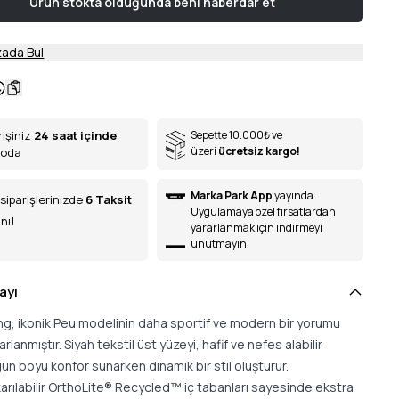
Ürün stokta olduğunda beni haberdar et
ada Bul
rişiniz
24 saat içinde
Sepette 10.000
₺
ve
üzeri
ücretsiz kargo!
goda
Marka Park App
yayında.
siparişlerinizde
6
Taksit
Uygulamaya özel fırsatlardan
nı!
yararlanmak için indirmeyi
unutmayın
ayı
ng, ikonik Peu modelinin daha sportif ve modern bir yorumu
rlanmıştır. Siyah tekstil üst yüzeyi, hafif ve nefes alabilir
gün boyu konfor sunarken dinamik bir stil oluşturur.
arılabilir OrthoLite® Recycled™ iç tabanları sayesinde ekstra