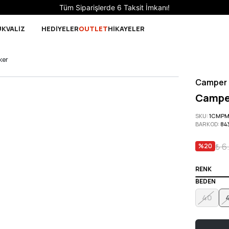
Sepette 10.000 ₺ ve üzeri Ücretsiz Kargo!
UK
VALİZ
HEDİYELER
OUTLET
HİKAYELER
ker
Camper
Camper
SKU
:
1CMPM
BARKOD
:
84
₺ 6
%
20
RENK
BEDEN
40