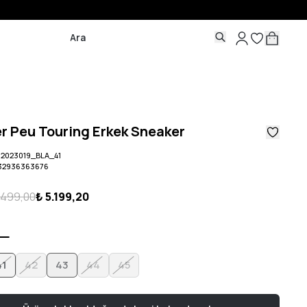
 Peu Touring Erkek Sneaker
2023019_BLA_41
32936363676
.499,00
₺ 5.199,20
41
42
43
44
45