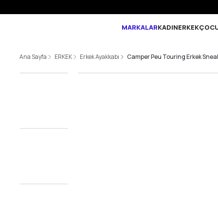
MARKALAR
KADIN
ERKEK
ÇOC
Ana Sayfa
ERKEK
Erkek Ayakkabı
Camper Peu Touring Erkek Snea