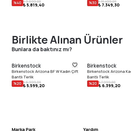
₺ 9.699,00
₺ 10.499,00
%
40
%
30
₺ 5.819,40
₺ 7.349,30
Birlikte Alınan Ürünler
Bunlara da baktınız mı?
Birkenstock
Birkenstock
Birkenstock Arizona BF W Kadın Çift
Birkenstock Arizona Kad
Bantlı Terlik
Bantlı Terlik
₺ 6.999,00
₺ 7.999,00
%
20
%
20
₺ 5.599,20
₺ 6.399,20
Marka Park
Yardım