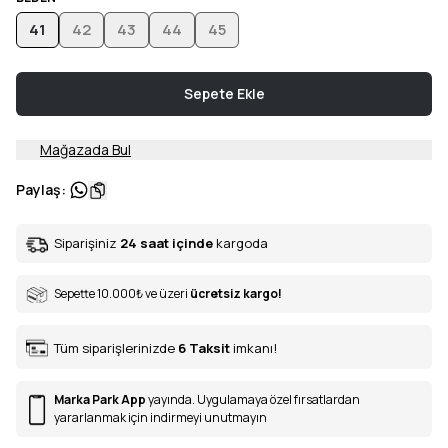
41
42
43
44
45
Sepete Ekle
Mağazada Bul
Paylaş
:
Siparişiniz
24 saat içinde
kargoda
Sepette 10.000
₺
ve üzeri
ücretsiz kargo!
Tüm siparişlerinizde
6
Taksit
imkanı!
Marka Park App
yayında. Uygulamaya özel fırsatlardan
yararlanmak için indirmeyi unutmayın