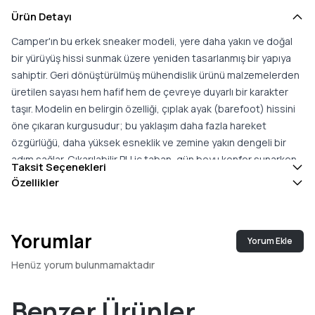
Ürün Detayı
Camper'ın bu erkek sneaker modeli, yere daha yakın ve doğal
bir yürüyüş hissi sunmak üzere yeniden tasarlanmış bir yapıya
sahiptir. Geri dönüştürülmüş mühendislik ürünü malzemelerden
üretilen sayası hem hafif hem de çevreye duyarlı bir karakter
taşır. Modelin en belirgin özelliği, çıplak ayak (barefoot) hissini
öne çıkaran kurgusudur; bu yaklaşım daha fazla hareket
özgürlüğü, daha yüksek esneklik ve zemine yakın dengeli bir
adım sağlar. Çıkarılabilir PU iç taban, gün boyu konfor sunarken
Taksit Seçenekleri
kişisel tercihe göre değiştirilebilir. Kauçuk dış taban ise farklı
Özellikler
yüzeylerde güvenli bir tutuş ve dayanıklı bir kullanım sağlar.
Modelin Podoactiva sertifikasına sahip olması, ayak sağlığını ve
doğru yürüyüş dinamiğini gözeten bir tasarım anlayışını belgeler.
Yorumlar
Yorum Ekle
Sade ve esnek çizgisiyle bu sneaker; günlük şehir
temposundan rahat hafta sonu kombinlerine kadar geniş bir
Henüz yorum bulunmamaktadır
kullanım alanına uyum gösterir. Doğal yürüyüş hissini, hafifliği ve
konforu bir arada önemseyenler için bu model; çok yönlü ve
Benzer Ürünler
giyilebilir bir spor ayakkabı seçeneği oluşturur. Esnek tabanı,