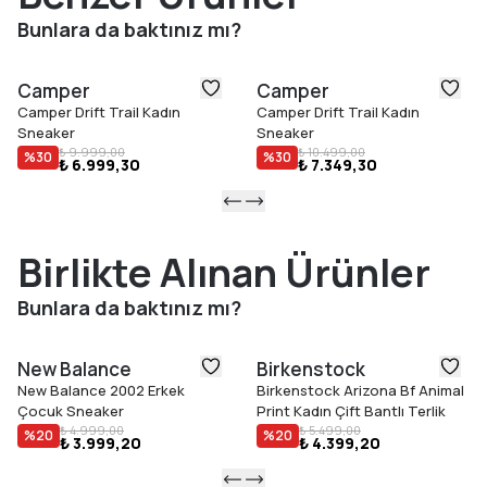
ayağın doğal hareketini destekleyerek gün boyu rahat bir
Bunlara da baktınız mı?
kullanım sağlar.
Öne Çıkan Özellikler
Camper
Camper
Geri dönüştürülmüş mühendislik malzemesi saya
Camper Drift Trail Kadın
Camper Drift Trail Kadın
Çıkarılabilir PU iç taban
Sneaker
Sneaker
Kauçuk dış taban
₺ 9.999,00
₺ 10.499,00
%
30
%
30
₺ 6.999,30
₺ 7.349,30
Çıplak ayak (barefoot) hissi veren esnek yapı
Podoactiva sertifikalı
Birlikte Alınan Ürünler
Bunlara da baktınız mı?
New Balance
Birkenstock
New Balance 2002 Erkek
Birkenstock Arizona Bf Animal
Çocuk Sneaker
Print Kadın Çift Bantlı Terlik
₺ 4.999,00
₺ 5.499,00
%
20
%
20
₺ 3.999,20
₺ 4.399,20