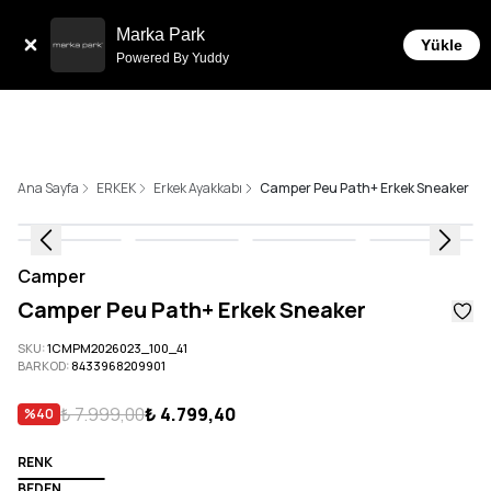
Tüm Siparişlerde 6 Taksit İmkanı!
Marka Park
Yükle
Powered By Yuddy
Ana Sayfa
ERKEK
Erkek Ayakkabı
Camper Peu Path+ Erkek Sneaker
Camper
Camper Peu Path+ Erkek Sneaker
SKU
:
1CMPM2026023_100_41
BARKOD
:
8433968209901
₺ 7.999,00
₺ 4.799,40
%
40
RENK
BEDEN