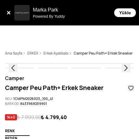
Tüm Siparişlerde 6 Taksit İmkanı!
Marka Park
Yükle
Powered By Yuddy
Ana Sayfa
ERKEK
Erkek Ayakkabı
Camper Peu Path+ Erkek Sneaker
Camper
Camper Peu Path+ Erkek Sneaker
SKU
:
1CMPM2026023_100_41
BARKOD
:
8433968209901
₺ 7.999,00
₺ 4.799,40
%
40
RENK
BEDEN