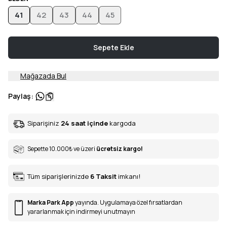
41
42
43
44
45
Sepete Ekle
Mağazada Bul
Paylaş
:
Siparişiniz
24 saat içinde
kargoda
Sepette 10.000
₺
ve üzeri
ücretsiz kargo!
Tüm siparişlerinizde
6
Taksit
imkanı!
Marka Park App
yayında. Uygulamaya özel fırsatlardan
yararlanmak için indirmeyi unutmayın