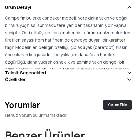
Ürün Detayı
Camper'ın bu erkek sneaker modeli, yere daha yakın ve doğal
bir yürüyüş hissi sunmak üzere yeniden tasarlanmış bir yapıya
sahiptir. Geri dönüştürülmüş mühendislik ürünü malzemelerden
üretilen sayası hem hafif hem de çevreye duyarlı bir karakter
taşır. Modelin en belirgin özelliği, çıplak ayak (barefoot) hissini
öne çıkaran kurgusudur; bu yaklaşım daha fazla hareket
özgürlüğü, daha yüksek esneklik ve zemine yakın dengeli bir
adım sağlar. Çıkarılabilir PU iç taban, gün boyu konfor sunarken
Taksit Seçenekleri
kişisel tercihe göre değiştirilebilir. Kauçuk dış taban ise farklı
Özellikler
yüzeylerde güvenli bir tutuş ve dayanıklı bir kullanım sağlar.
Modelin Podoactiva sertifikasına sahip olması, ayak sağlığını ve
doğru yürüyüş dinamiğini gözeten bir tasarım anlayışını belgeler.
Yorumlar
Yorum Ekle
Sade ve esnek çizgisiyle bu sneaker; günlük şehir
temposundan rahat hafta sonu kombinlerine kadar geniş bir
Henüz yorum bulunmamaktadır
kullanım alanına uyum gösterir. Doğal yürüyüş hissini, hafifliği ve
konforu bir arada önemseyenler için bu model; çok yönlü ve
Benzer Ürünler
giyilebilir bir spor ayakkabı seçeneği oluşturur. Esnek tabanı,