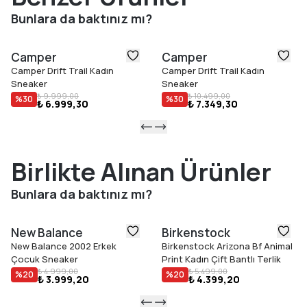
ayağın doğal hareketini destekleyerek gün boyu rahat bir
Bunlara da baktınız mı?
kullanım sağlar.
Öne Çıkan Özellikler
Camper
Camper
Geri dönüştürülmüş mühendislik malzemesi saya
Camper Drift Trail Kadın
Camper Drift Trail Kadın
Çıkarılabilir PU iç taban
Sneaker
Sneaker
Kauçuk dış taban
₺ 9.999,00
₺ 10.499,00
%
30
%
30
₺ 6.999,30
₺ 7.349,30
Çıplak ayak (barefoot) hissi veren esnek yapı
Podoactiva sertifikalı
Birlikte Alınan Ürünler
Bunlara da baktınız mı?
New Balance
Birkenstock
New Balance 2002 Erkek
Birkenstock Arizona Bf Animal
Çocuk Sneaker
Print Kadın Çift Bantlı Terlik
₺ 4.999,00
₺ 5.499,00
%
20
%
20
₺ 3.999,20
₺ 4.399,20