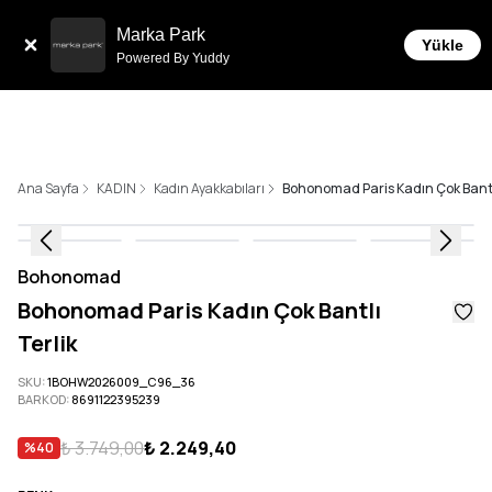
Tüm Siparişlerde 6 Taksit İmkanı!
Marka Park
Yükle
Powered By Yuddy
Ana Sayfa
KADIN
Kadın Ayakkabıları
Bohonomad Paris Kadın Çok Bantlı
Bohonomad
Bohonomad Paris Kadın Çok Bantlı
Terlik
SKU
:
1BOHW2026009_C96_36
BARKOD
:
8691122395239
₺ 3.749,00
₺ 2.249,40
%
40