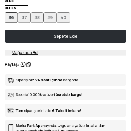
RENK
BEDEN
36
37
38
39
40
Sepete Ekle
Mağazada Bul
Paylaş
:
Siparişiniz
24 saat içinde
kargoda
Sepette 10.000
₺
ve üzeri
ücretsiz kargo!
Tüm siparişlerinizde
6
Taksit
imkanı!
Marka Park App
yayında. Uygulamaya özel fırsatlardan
yararlanmak için indirmeyi unutmayın