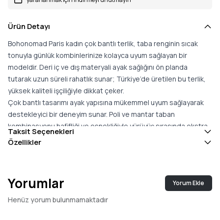
Ürün Detayı
Bohonomad Paris kadın çok bantlı terlik, taba renginin sıcak
tonuyla günlük kombinlerinize kolayca uyum sağlayan bir
modeldir. Deri iç ve dış materyali ayak sağlığını ön planda
tutarak uzun süreli rahatlık sunar; Türkiye’de üretilen bu terlik,
yüksek kaliteli işçiliğiyle dikkat çeker.
Çok bantlı tasarımı ayak yapısına mükemmel uyum sağlayarak
destekleyici bir deneyim sunar. Poli ve mantar taban
kombinasyonu hafifliği ve esnekliğiyle yürüyüş sırasında ekstra
Taksit Seçenekleri
konfor sağlar. 36’dan 40’a kadar beden seçenekleriyle sunulan
Özellikler
bu model, günlük yaşamda, plajda veya bahçede rahatlıkla
kullanılabilir.
Yorumlar
Yorum Ekle
Henüz yorum bulunmamaktadır