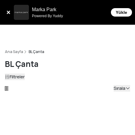
Tüm Siparişlerde 6 Taksit İmkanı!
Marka Park
Yükle
Powered By Yuddy
Ana Sayfa
BL Çanta
BL Çanta
Filtreler
Sırala