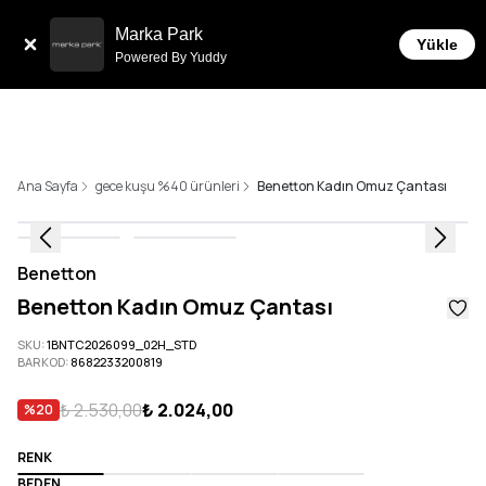
Tüm Siparişlerde 6 Taksit İmkanı!
Marka Park
Yükle
Powered By Yuddy
Ana Sayfa
gece kuşu %40 ürünleri
Benetton Kadın Omuz Çantası
Benetton
Benetton Kadın Omuz Çantası
SKU
:
1BNTC2026099_02H_STD
BARKOD
:
8682233200819
₺ 2.530,00
₺ 2.024,00
%
20
RENK
BEDEN