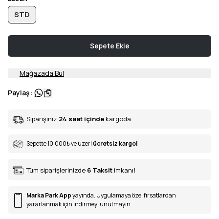
STD
Sepete Ekle
Mağazada Bul
Paylaş
:
Siparişiniz
24 saat içinde
kargoda
Sepette 10.000
₺
ve üzeri
ücretsiz kargo!
Tüm siparişlerinizde
6
Taksit
imkanı!
Marka Park App
yayında. Uygulamaya özel fırsatlardan
yararlanmak için indirmeyi unutmayın