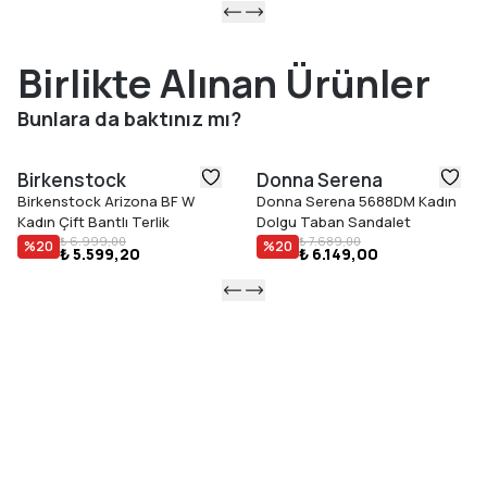
Birlikte Alınan Ürünler
Bunlara da baktınız mı?
Birkenstock
Donna Serena
Birkenstock Arizona BF W
Donna Serena 5688DM Kadın
Kadın Çift Bantlı Terlik
Dolgu Taban Sandalet
₺ 6.999,00
₺ 7.689,00
%
20
%
20
₺ 5.599,20
₺ 6.149,00