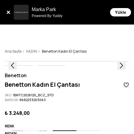
Sepette 10.000 ₺ ve üzeri Üc
 Taksit İmkanı!
Marka Park
Yükle
Powered By Yuddy
Ana Sayfa
KADIN
Benetton Kadın El Çantası
Benetton
Benetton Kadın El Çantası
SKU
:
1BNTC2026125_BCZ_STD
BARKOD
:
8682233203063
₺ 3.248,00
RENK
BEDEN