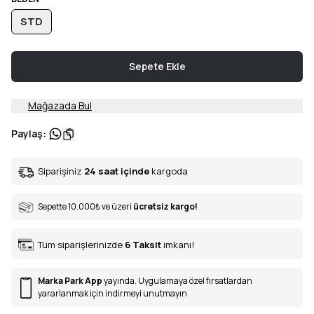
STD
Sepete Ekle
Mağazada Bul
Paylaş
:
Siparişiniz
24 saat içinde
kargoda
Sepette 10.000
₺
ve üzeri
ücretsiz kargo!
Tüm siparişlerinizde
6
Taksit
imkanı!
Marka Park App
yayında. Uygulamaya özel fırsatlardan
yararlanmak için indirmeyi unutmayın