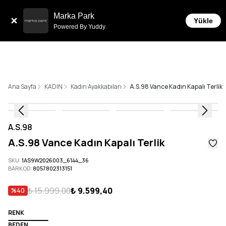
Sepette 10.000 ₺ ve üzeri Ücretsiz Kargo!
Marka Park
Yükle
Powered By Yuddy
Ana Sayfa
KADIN
Kadın Ayakkabıları
A.S.98 Vance Kadın Kapalı Terlik
A.S.98
A.S.98 Vance Kadın Kapalı Terlik
SKU
:
1AS9W2026003_6144_36
BARKOD
:
8057802313151
₺ 15.999,00
₺ 9.599,40
%
40
RENK
BEDEN