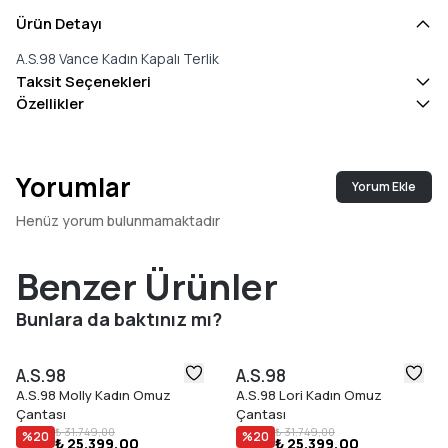
Ürün Detayı
A.S.98 Vance Kadın Kapalı Terlik
Taksit Seçenekleri
Özellikler
Yorumlar
Yorum Ekle
Henüz yorum bulunmamaktadır
Benzer Ürünler
Bunlara da baktınız mı?
A.S.98
A.S.98
A.S.98 Molly Kadın Omuz
A.S.98 Lori Kadın Omuz
Çantası
Çantası
₺ 31.749,00
₺ 31.749,00
%
20
%
20
₺ 25.399,00
₺ 25.399,00