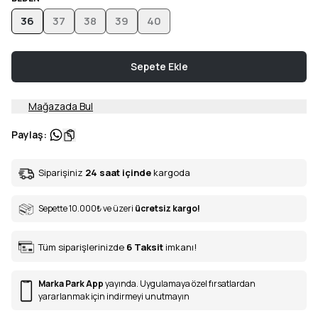
36
37
38
39
40
Sepete Ekle
Mağazada Bul
Paylaş
:
Siparişiniz
24 saat içinde
kargoda
Sepette 10.000
₺
ve üzeri
ücretsiz kargo!
Tüm siparişlerinizde
6
Taksit
imkanı!
Marka Park App
yayında. Uygulamaya özel fırsatlardan
yararlanmak için indirmeyi unutmayın