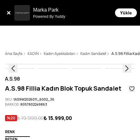
Tüm Siparişlerde 6 Taksit İmkanı!
Marka Park
Yükle
Powered By Yuddy
Ana Sayfa
KADIN
Kadın Ayakkabıları
Kadın Sandalet
A.S.98 Fillia Ka
A.S.98
A.S.98 Fillia Kadın Blok Topuk Sandalet
SKU
:
1AS9W2026011_6002_36
BARKOD
:
8057802249863
₺ 19.999,00
₺ 15.999,00
%
20
RENK
BEDEN