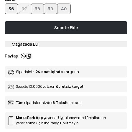
36
37
38
39
40
Sepete Ekle
Mağazada Bul
Paylaş
:
Siparişiniz
24 saat içinde
kargoda
Sepette 10.000
₺
ve üzeri
ücretsiz kargo!
Tüm siparişlerinizde
6
Taksit
imkanı!
Marka Park App
yayında. Uygulamaya özel fırsatlardan
yararlanmak için indirmeyi unutmayın