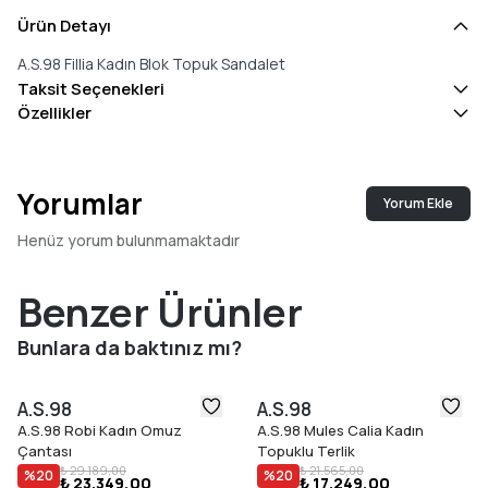
Ürün Detayı
A.S.98 Fillia Kadın Blok Topuk Sandalet
Taksit Seçenekleri
Özellikler
Yorumlar
Yorum Ekle
Henüz yorum bulunmamaktadır
Benzer Ürünler
Bunlara da baktınız mı?
A.S.98
A.S.98
A.S.98 Robi Kadın Omuz
A.S.98 Mules Calia Kadın
Çantası
Topuklu Terlik
₺ 29.189,00
₺ 21.565,00
%
20
%
20
₺ 23.349,00
₺ 17.249,00