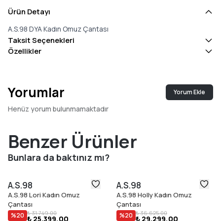
Ürün Detayı
A.S.98 DYA Kadın Omuz Çantası
Taksit Seçenekleri
Özellikler
Yorumlar
Yorum Ekle
Henüz yorum bulunmamaktadır
Benzer Ürünler
Bunlara da baktınız mı?
A.S.98
A.S.98
A.S.98 Lori Kadın Omuz
A.S.98 Holly Kadın Omuz
Çantası
Çantası
₺ 31.749,00
₺ 36.625,00
%
20
%
20
₺ 25.399,00
₺ 29.299,00