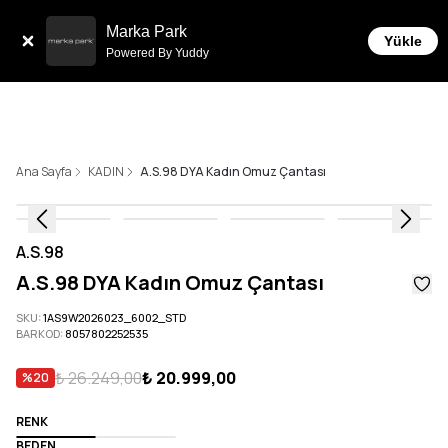
Tüm Siparişlerde 6 Taksit İmkanı!
Marka Park
Yükle
Powered By Yuddy
Ana Sayfa
KADIN
A.S.98 DYA Kadın Omuz Çantası
A.S.98
A.S.98 DYA Kadın Omuz Çantası
SKU
:
1AS9W2026023_6002_STD
BARKOD
:
8057802252535
₺ 26.249,00
₺ 20.999,00
%
20
RENK
BEDEN