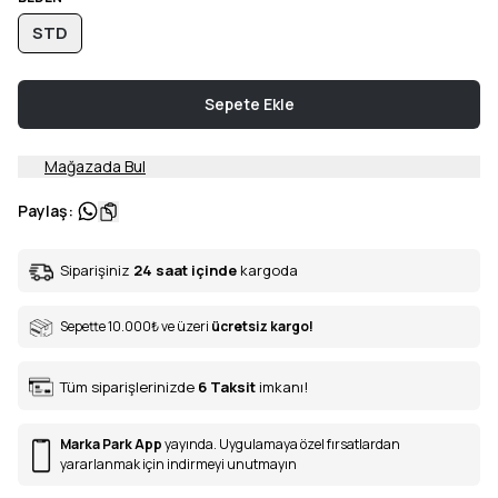
STD
Sepete Ekle
Mağazada Bul
Paylaş
:
Siparişiniz
24 saat içinde
kargoda
Sepette 10.000
₺
ve üzeri
ücretsiz kargo!
Tüm siparişlerinizde
6
Taksit
imkanı!
Marka Park App
yayında. Uygulamaya özel fırsatlardan
yararlanmak için indirmeyi unutmayın