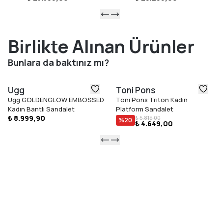
Birlikte Alınan Ürünler
Bunlara da baktınız mı?
Ugg
Toni Pons
Ugg GOLDENGLOW EMBOSSED
Toni Pons Triton Kadın
Kadın Bantlı Sandalet
Platform Sandalet
₺ 8.999,90
₺ 5.815,00
%
20
₺ 4.649,00