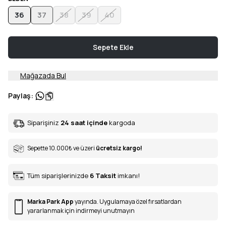
36
37
38
39
40
Sepete Ekle
Mağazada Bul
Paylaş
:
Siparişiniz
24 saat içinde
kargoda
Sepette 10.000
₺
ve üzeri
ücretsiz kargo!
Tüm siparişlerinizde
6
Taksit
imkanı!
Marka Park App
yayında. Uygulamaya özel fırsatlardan
yararlanmak için indirmeyi unutmayın