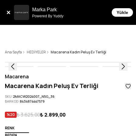
Tüm Siparişlerde 6 Taksit İmkanı!
Marka Park
Yükle
Powered By Yuddy
Ana Sayfa
HEDİYELER
Macarena Kadın Peluş Ev Terliği
Macarena
Macarena Kadın Peluş Ev Terliği
SKU
:
2MACW2024007_N5G_36
BARKOD
:
8434874447579
₺ 3.625,00
₺ 2.899,00
%
20
RENK
BEDEN